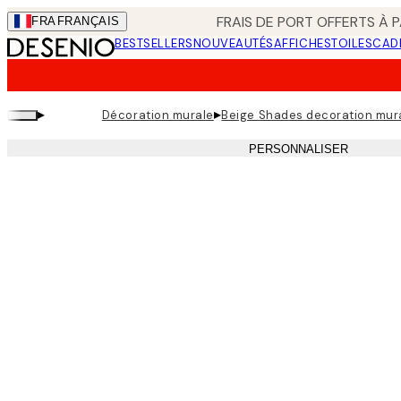
Skip
FRAIS DE PORT OFFERTS À P
FRA
FRANÇAIS
to
BESTSELLERS
NOUVEAUTÉS
AFFICHES
TOILES
CAD
main
content.
▸
▸
Décoration murale
Beige Shades decoration mur
PERSONNALISER