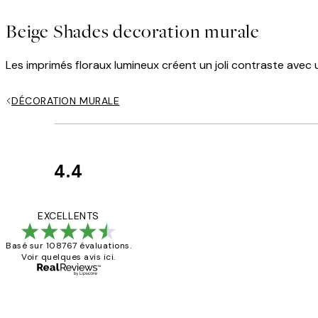
Beige Shades decoration murale
Les imprimés floraux lumineux créent un joli contraste avec 
DÉCORATION MURALE
4.4
Avis
des
Impression que le co
EXCELLENTS
clients
Basé sur 108767 évaluations.
Voir quelques avis ici.
4 juin
Edith G