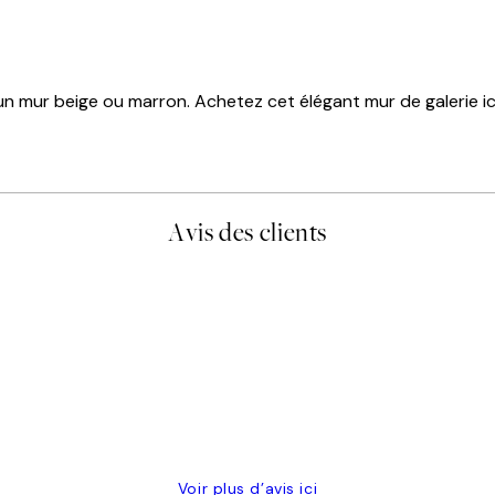
un mur beige ou marron. Achetez cet élégant mur de galerie ici
Avis des clients
lis avait été ouvert.Feuille enveloppant les affiches abîmées aux e
Voir plus d’avis ici