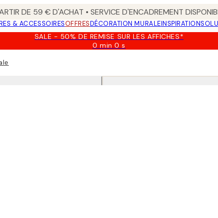
ARTIR DE 59 € D'ACHAT • SERVICE D'ENCADREMENT DISPONIB
RES & ACCESSOIRES
OFFRES
DÉCORATION MURALE
INSPIRATION
SOLU
SALE - 50% DE REMISE SUR LES AFFICHES*
0 min
0 s
Valable
jusqu'au
ale
:
2026-
08-
09