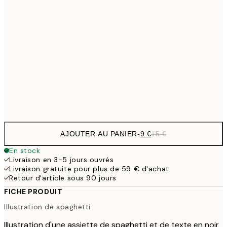
13,1
30x40 cm
21,
18,2
40x50 cm
30,
22,8
50x70 cm
Frame
options
AJOUTER AU PANIER
-
9 €
15 €
En stock
Livraison en 3-5 jours ouvrés
Livraison gratuite pour plus de 59 € d'achat
Retour d'article sous 90 jours
FICHE PRODUIT
Illustration de spaghetti
Illustration d'une assiette de spaghetti et de texte en noir