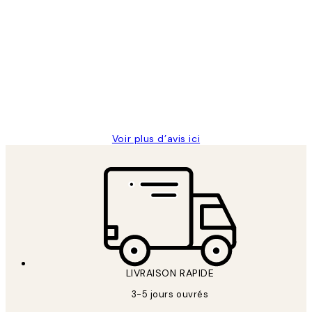
Acheteur vérifié
Avis
des
Impression que le colis avait été
clients
ouvert.Feuille enveloppant les affiches
abîmées aux extrémités.
4 juin
Edith G
Voir plus d’avis ici
LIVRAISON RAPIDE
3-5 jours ouvrés