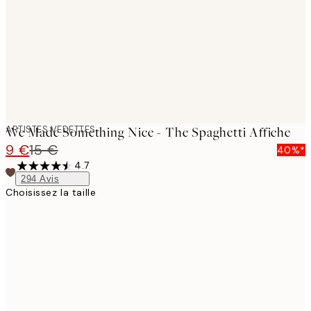
ARTISTES VEDETTES
We Made Something Nice - The Spaghetti Affiche
9 €
15 €
40%*
4.7
294
Avis
Choisissez la taille