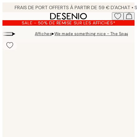
Skip
to
main
SALE - 50% DE REMISE SUR LES AFFICHES*
content.
▸
▸
Affiches
We made something nice - The Spaghett
Product
images