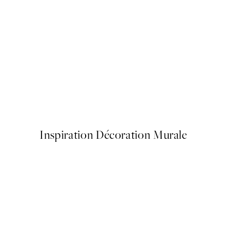
50%*
ning Dive Affiche
Cup of Cafe Latte Affiche
À partir de 6,50 €
13 €
Inspiration Décoration Murale