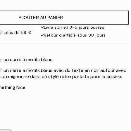
13,17 €
21,95 €
AJOUTER AU PANIER
18,27 €
30,45 €
Livraison en 3-5 jours ouvrés
our plus de 59 €
22,80 €
Retour d'article sous 90 jours
38 €
r un carré à motifs bleus
ur un carré à motifs bleus avec du texte en noir autour avec
ation mignonne dans un style rétro parfaite pour la cuisine.
mething Nice