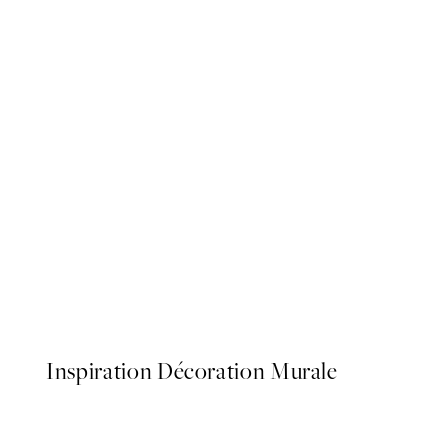
50%*
Dogue No2 Affiche
À partir de 3,98 €
7,95 €
Inspiration Décoration Murale