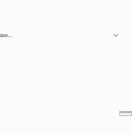
ion...
9 €
15 €