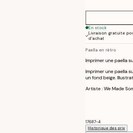
options
30x40 cm
40x50 cm
En stock
Livraison gratuite p
50x70 cm
d'achat
Paella en rétro
Imprimer une paella su
Imprimer une paella s
un fond beige. Illustr
Artiste : We Made So
17687-4
Historique des prix