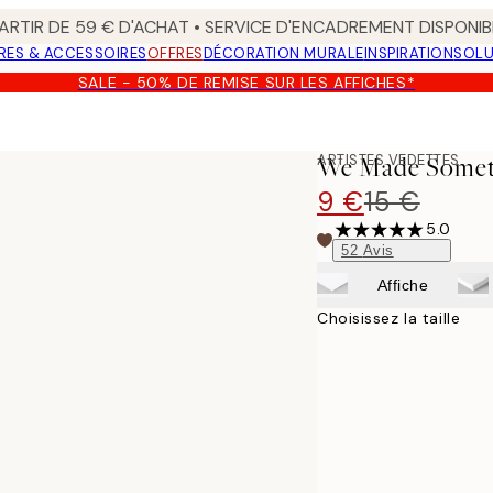
ARTIR DE 59 € D'ACHAT • SERVICE D'ENCADREMENT DISPONIB
RES & ACCESSOIRES
OFFRES
DÉCORATION MURALE
INSPIRATION
SOLU
SALE - 50% DE REMISE SUR LES AFFICHES*
fiche
ARTISTES VEDETTES
We Made Somethi
9 €
15 €
5.0
52
Avis
Affiche
Choisissez la taille