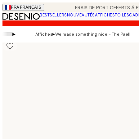
Skip
FRAIS DE PORT OFFERTS À P
FRA
FRANÇAIS
to
BESTSELLERS
NOUVEAUTÉS
AFFICHES
TOILES
CAD
main
content.
▸
▸
Affiches
We made something nice - The Paella Af