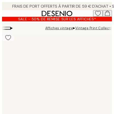
Skip
to
main
SALE - 50% DE REMISE SUR LES AFFICHES*
content.
▸
▸
Affiches vintage
Vintage Print Collectio
Product
images