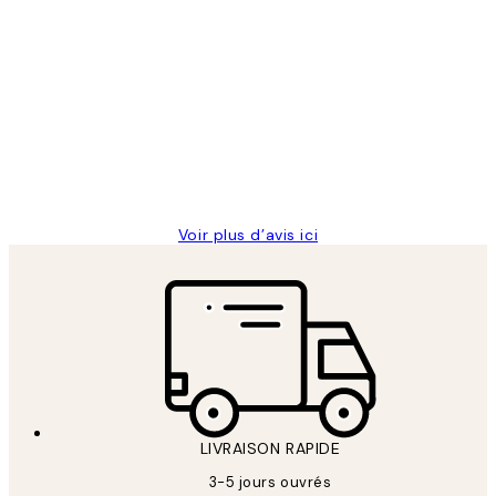
Acheteur vérifié
Avis
des
Impression que le colis avait été
clients
ouvert.Feuille enveloppant les affiches
abîmées aux extrémités.
4 juin
Edith G
Voir plus d’avis ici
LIVRAISON RAPIDE
3-5 jours ouvrés