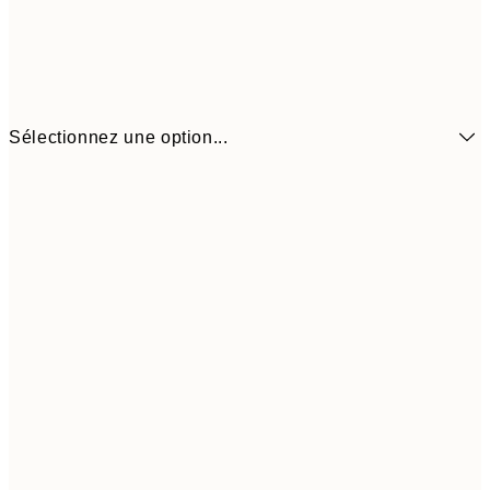
Sélectionnez une option...
3,
13x18 cm
7,