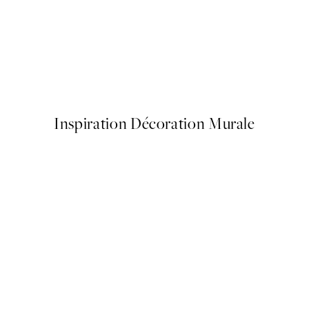
50%*
La Fontaine de Mars Affiche
No Place Like Home Affiche
À partir de 3,98 €
7,95 €
Inspiration Décoration Murale