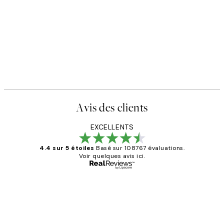
Avis des clients
EXCELLENTS
4.4 sur 5 étoiles
Basé sur 108767 évaluations.
Voir quelques avis ici.
Acheteur vérifié
Avis
des
Impression que le colis avait été
clients
ouvert.Feuille enveloppant les affiches