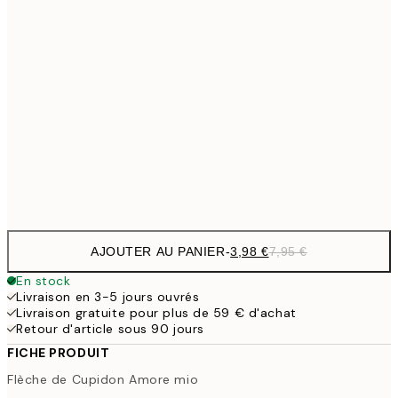
6,
21x30 cm
9,
30x40 cm
19,
16,2
50x70 cm
32,
Frame
options
AJOUTER AU PANIER
-
3,98 €
7,95 €
En stock
Livraison en 3-5 jours ouvrés
Livraison gratuite pour plus de 59 € d'achat
Retour d'article sous 90 jours
FICHE PRODUIT
Flèche de Cupidon Amore mio