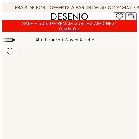
Skip
to
main
SALE - 50% DE REMISE SUR LES AFFICHES*
content.
0 min
0 s
Valable
jusqu'au
▸
▸
Affiches
Soft Waves Affiche
:
2026-
08-
09
Product