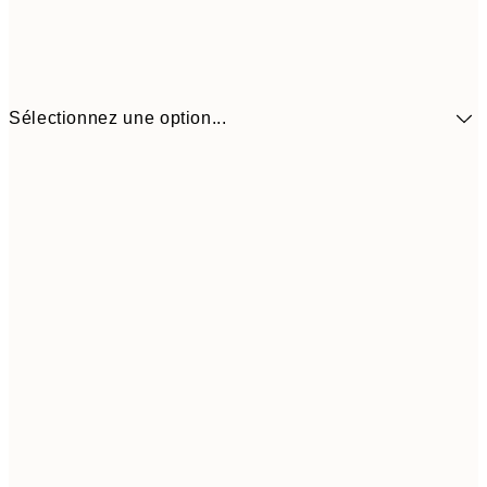
Sélectionnez une option...
5,
30x40 cm
19,