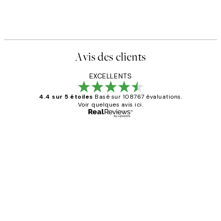
Avis des clients
EXCELLENTS
4.4 sur 5 étoiles
Basé sur 108767 évaluations.
Voir quelques avis ici.
Acheteur vérifié
Avis
des
Impression que le colis avait été
clients
ouvert.Feuille enveloppant les affiches
abîmées aux extrémités.
4 juin
Edith G