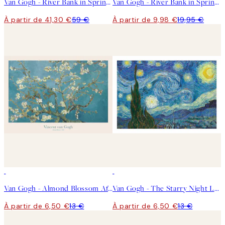
Van Gogh - River Bank in Springtime Landscape Toile
Van Gogh - River Bank in Springtime Landscape Affiche
À partir de 41,30 €
59 €
À partir de 9,98 €
19,95 €
50%*
50%*
Van Gogh - Almond Blossom Affiche
Van Gogh - The Starry Night Landscape Affiche
À partir de 6,50 €
13 €
À partir de 6,50 €
13 €