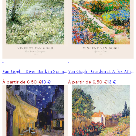
50%*
50%*
Van Gogh - River Bank in Springtime Affiche
Van Gogh - Garden at Arles Affiche
À partir de 6,50 €
13 €
À partir de 6,50 €
13 €