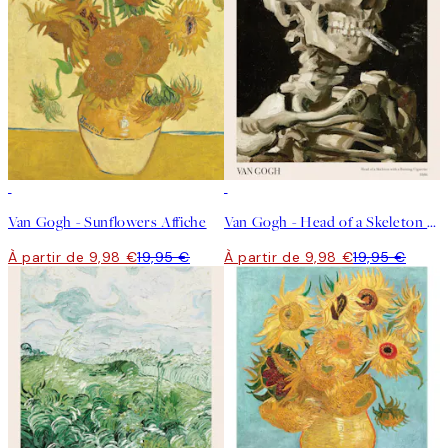
50%*
50%*
Van Gogh - Sunflowers Affiche
Van Gogh - Head of a Skeleton With a Burning Cigarette Affiche
À partir de 9,98 €
19,95 €
À partir de 9,98 €
19,95 €