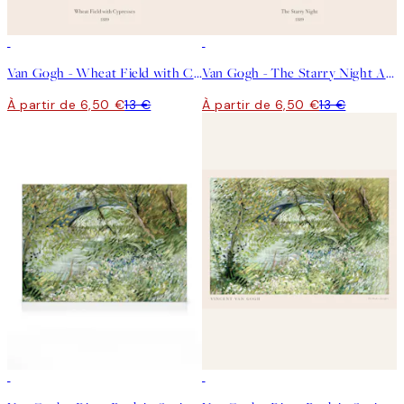
50%*
50%*
Van Gogh - Wheat Field with Cypresses Affiche
Van Gogh - The Starry Night Affiche
À partir de 6,50 €
13 €
À partir de 6,50 €
13 €
30%*
50%*