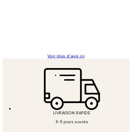
Avis
des
Impression que le colis avait été
clients
ouvert.Feuille enveloppant les affiches
abîmées aux extrémités.
4 juin
Edith G
Voir plus d’avis ici
LIVRAISON RAPIDE
3-5 jours ouvrés