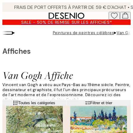
Skip
to
main
SALE - 50% DE REMISE SUR LES AFFICHES*
content.
▸
▸
Peintures de peintres célèbres
Van Gog
Affiches
Van Gogh Affiche
Vincent van Gogh a vécu aux Pays-Bas au 19ème siècle. Peintre,
dessinateur et graphiste, il fut l’un des principaux précurseurs
de l’art moderne et de l’expressionnisme. Découvrez ici des
affiches emblématiques de Van Gogh !
Lire la suite
Toutes les catégories
Filtrer et trier