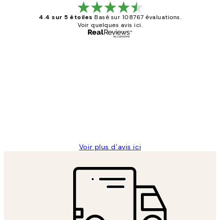
4.4 sur 5 étoiles
Basé sur 108767 évaluations.
Voir quelques avis ici.
Acheteur vérifié
Avis
des
Impression que le colis avait été
clients
ouvert.Feuille enveloppant les affiches
abîmées aux extrémités.
4 juin
Edith G
Voir plus d’avis ici