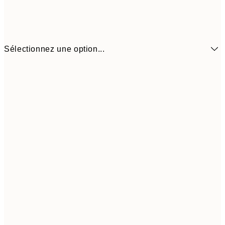
Sélectionnez une option...
3,
21x30 cm
4,