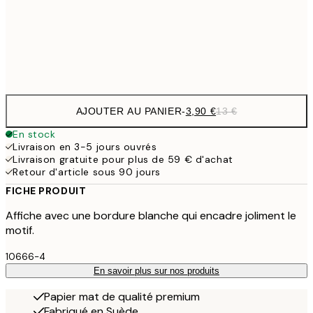
30x40 cm
15,
Frame
options
AJOUTER AU PANIER
-
3,90 €
13 €
En stock
Livraison en 3-5 jours ouvrés
Livraison gratuite pour plus de 59 € d'achat
Retour d'article sous 90 jours
FICHE PRODUIT
Affiche avec une bordure blanche qui encadre joliment le
motif.
10666-4
En savoir plus sur nos produits
Papier mat de qualité premium
Fabriqué en Suède