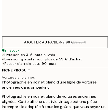
16,2
50x70 cm
32,
Frame
options
AJOUTER AU PANIER
-
9,98 €
19,95 €
En stock
Livraison en 3-5 jours ouvrés
Livraison gratuite pour plus de 59 € d'achat
Retour d'article sous 90 jours
FICHE PRODUIT
Voitures anciennes
Photographie en noir et blanc d'une ligne de voitures
anciennes dans un parking
Photographie en noir et blanc de voitures anciennes
alignées. Cette affiche de style vintage est une pièce
intemporelle adaptée à tous les goûts, que vous soyez un