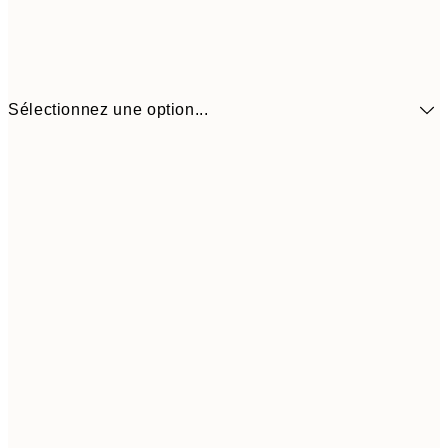
Sélectionnez une option...
9,
30x40 cm
19,