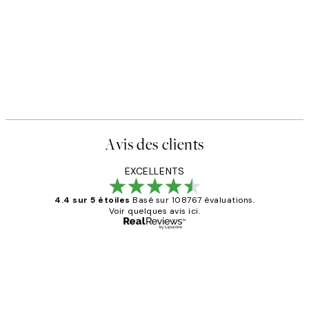
Avis des clients
EXCELLENTS
4.4 sur 5 étoiles
Basé sur 108767 évaluations.
Voir quelques avis ici.
Acheteur vérifié
Avis
des
Impression que le colis avait été
clients
ouvert.Feuille enveloppant les affiches
abîmées aux extrémités.