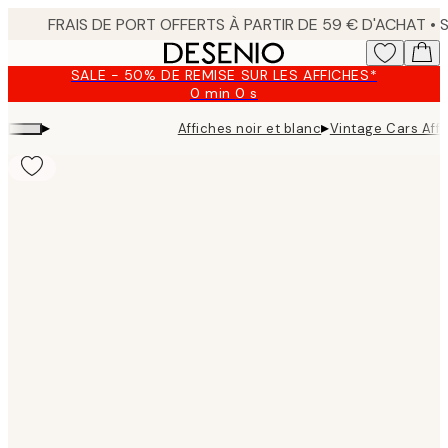
Skip
to
main
SALE - 50% DE REMISE SUR LES AFFICHES*
content.
0 min
0 s
Valable
jusqu'au
▸
▸
Affiches noir et blanc
Vintage Cars Aff
:
2026-
08-
09
Product