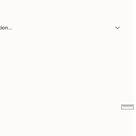
ion...
6,50 €
13 €
9,98 €