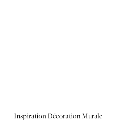
NOUVEAUTÉS
Gelato del Cuore Affiche
À partir de 13 €
Inspiration Décoration Murale