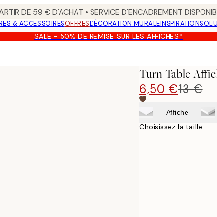
ARTIR DE 59 € D'ACHAT • SERVICE D'ENCADREMENT DISPONIB
RES & ACCESSOIRES
OFFRES
DÉCORATION MURALE
INSPIRATION
SOLU
SALE - 50% DE REMISE SUR LES AFFICHES*
e
Turn Table Affi
6,50 €
13 €
Affiche
Choisissez la taille