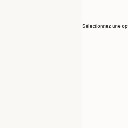
Sélectionnez une opt
Frame
21x30 cm
options
30x40 cm