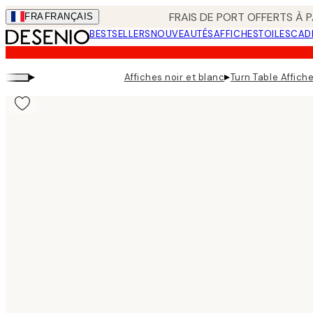
Skip
FRAIS DE PORT OFFERTS À P
FRA
FRANÇAIS
to
BESTSELLERS
NOUVEAUTÉS
AFFICHES
TOILES
CAD
main
content.
▸
▸
Affiches noir et blanc
Turn Table Affich