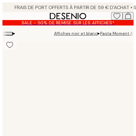
Skip
to
main
SALE - 50% DE REMISE SUR LES AFFICHES*
content.
▸
▸
Affiches noir et blanc
Pasta Moment Aff
Product
images