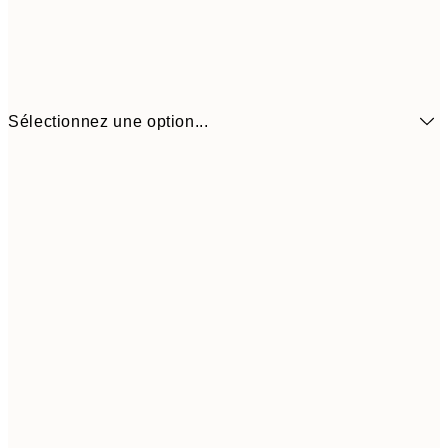
Sélectionnez une option...
6,
21x30 cm