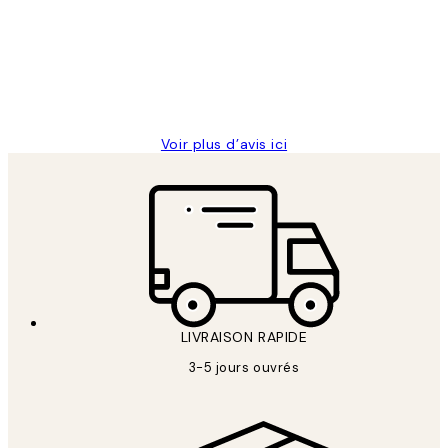
Impression que le colis avait été
clients
ouvert.Feuille enveloppant les affiches
abîmées aux extrémités.
4 juin
Edith G
Voir plus d’avis ici
LIVRAISON RAPIDE
3-5 jours ouvrés