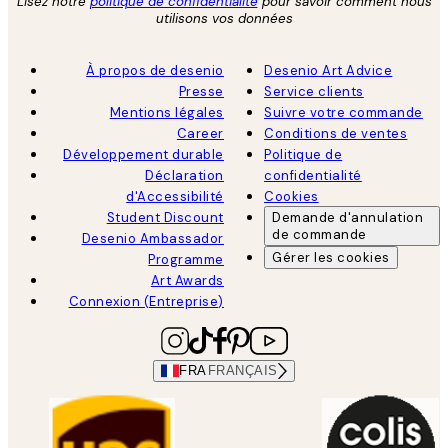
Lisez notre
politique de confidentialité
pour savoir comment nous
utilisons vos données
À propos de desenio
Desenio Art Advice
Presse
Service clients
Mentions légales
Suivre votre commande
Career
Conditions de ventes
Développement durable
Politique de
Déclaration
confidentialité
d'Accessibilité
Cookies
Student Discount
Demande d'annulation
de commande
Desenio Ambassador
Gérer les cookies
Programme
Art Awards
Connexion (Entreprise)
FRA
FRANÇAIS