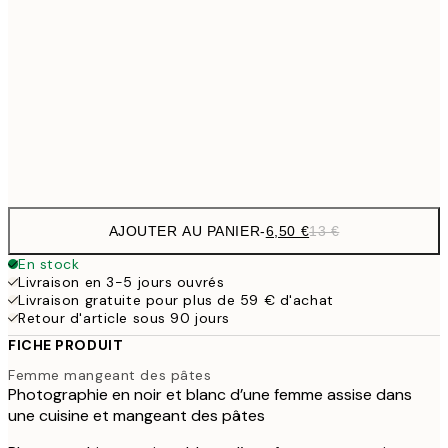
9,
30x40 cm
19,
16,2
50x70 cm
32,
Frame
options
AJOUTER AU PANIER
-
6,50 €
13 €
En stock
Livraison en 3-5 jours ouvrés
Livraison gratuite pour plus de 59 € d'achat
Retour d'article sous 90 jours
FICHE PRODUIT
Femme mangeant des pâtes
Photographie en noir et blanc d’une femme assise dans
une cuisine et mangeant des pâtes