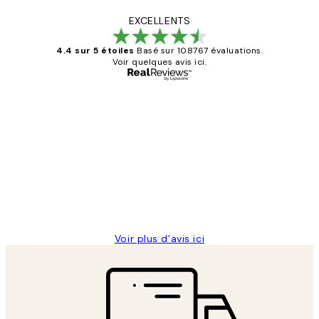
EXCELLENTS
4.4 sur 5 étoiles
Basé sur 108767 évaluations.
Voir quelques avis ici.
Acheteur vérifié
Avis
des
Impression que le colis avait été
clients
ouvert.Feuille enveloppant les affiches
abîmées aux extrémités.
4 juin
Edith G
Voir plus d’avis ici