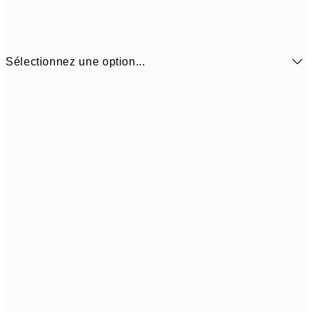
Sélectionnez une option...
9,
50x70 cm
32,