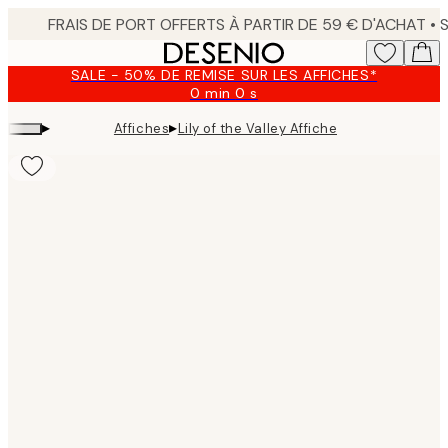
Skip
to
main
SALE - 50% DE REMISE SUR LES AFFICHES*
content.
0 min
0 s
Valable
jusqu'au
▸
▸
Affiches
Lily of the Valley Affiche
:
2026-
08-
09
Product