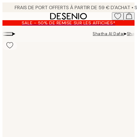
Skip
to
main
SALE - 50% DE REMISE SUR LES AFFICHES*
content.
▸
▸
Shatha Al Dafai
Shat
Product
images