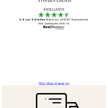
Avis des clients
EXCELLENTS
4.4 sur 5 étoiles
Basé sur 108767 évaluations.
Voir quelques avis ici.
Acheteur vérifié
Avis
des
Impression que le colis avait été
clients
ouvert.Feuille enveloppant les affiches
abîmées aux extrémités.
4 juin
Edith G
Voir plus d’avis ici