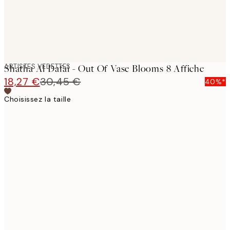
ARTISTES VEDETTES
Shatha Al Dafai - Out Of Vase Blooms 8 Affiche
18,27 €
30,45 €
40%*
Choisissez la taille