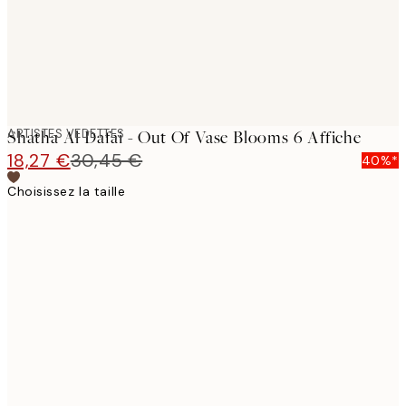
ARTISTES VEDETTES
Shatha Al Dafai - Out Of Vase Blooms 6 Affiche
18,27 €
30,45 €
40%*
Choisissez la taille