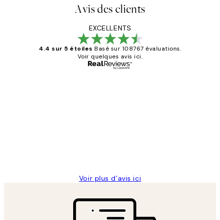
Avis des clients
EXCELLENTS
4.4 sur 5 étoiles
Basé sur 108767 évaluations.
Voir quelques avis ici.
Acheteur vérifié
Avis
des
Impression que le colis avait été
clients
ouvert.Feuille enveloppant les affiches
abîmées aux extrémités.
4 juin
Edith G
Voir plus d’avis ici