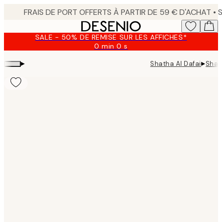
Skip
to
main
SALE - 50% DE REMISE SUR LES AFFICHES*
content.
0 min
0 s
Valable
jusqu'au
▸
▸
Shatha Al Dafai
Shat
:
2026-
08-
09
Product
images