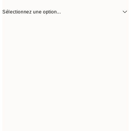
Sélectionnez une option...
18,2
50x50 cm
30,
Frame