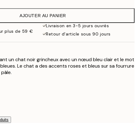
13,17 €
21,95 €
AJOUTER AU PANIER
22,80 €
38 €
Livraison en 3-5 jours ouvrés
our plus de 59 €
71,40 €
Retour d'article sous 90 jours
119 €
ant un chat noir grincheux avec un nœud bleu clair et le mot
 bleues. Le chat a des accents roses et bleus sur sa fourrure
pâle.
duits