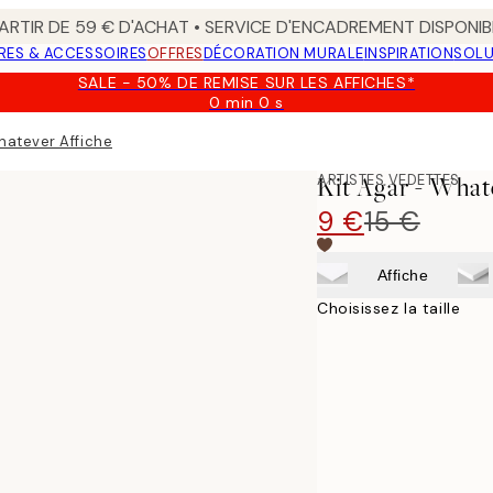
ARTIR DE 59 € D'ACHAT • SERVICE D'ENCADREMENT DISPONIB
RES & ACCESSOIRES
OFFRES
DÉCORATION MURALE
INSPIRATION
SOLU
SALE - 50% DE REMISE SUR LES AFFICHES*
0 min
0 s
Valable
jusqu'au
hatever Affiche
:
2026-
ARTISTES VEDETTES
Kit Agar - What
08-
09
9 €
15 €
Affiche
Choisissez la taille