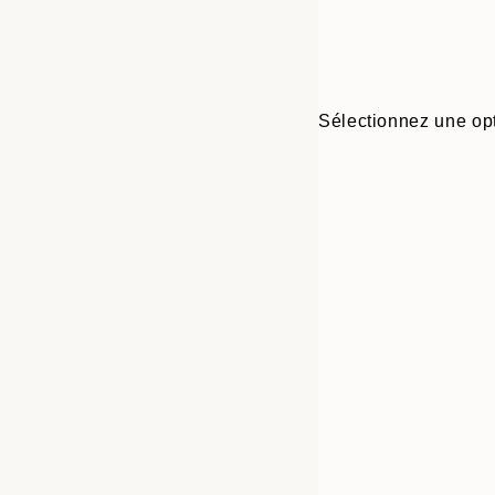
Sélectionnez une opt
Frame
21x30 cm
options