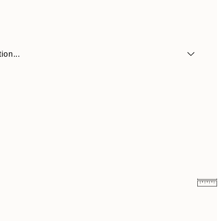
ion...
9 €
15 €