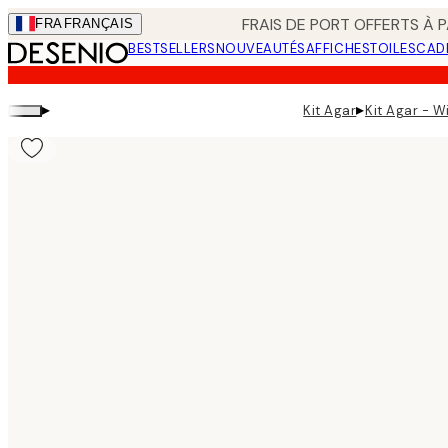
Skip
FRAIS DE PORT OFFERTS À P
FRA
FRANÇAIS
to
BESTSELLERS
NOUVEAUTÉS
AFFICHES
TOILES
CAD
main
content.
▸
▸
Kit Agar
Kit Agar - Wi