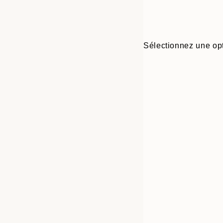
Sélectionnez une opt
Frame
21x30 cm
options
30x40 cm