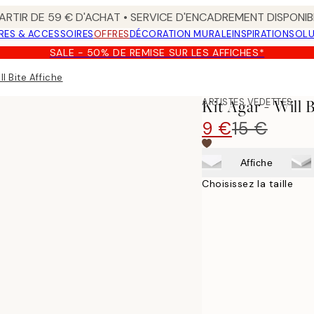
ARTIR DE 59 € D'ACHAT • SERVICE D'ENCADREMENT DISPONIB
RES & ACCESSOIRES
OFFRES
DÉCORATION MURALE
INSPIRATION
SOLU
SALE - 50% DE REMISE SUR LES AFFICHES*
ll Bite Affiche
ARTISTES VEDETTES
Kit Agar - Will 
9 €
15 €
Affiche
Choisissez la taille