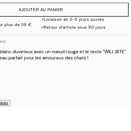
21,95 €
AJOUTER AU PANIER
22,80 €
38 €
Livraison en 3-5 jours ouvrés
our plus de 59 €
71,40 €
Retour d'article sous 90 jours
119 €
anc
 blanc duveteux avec un nœud rouge et le texte "WILL BITE"
leau parfait pour les amoureux des chats !
duits