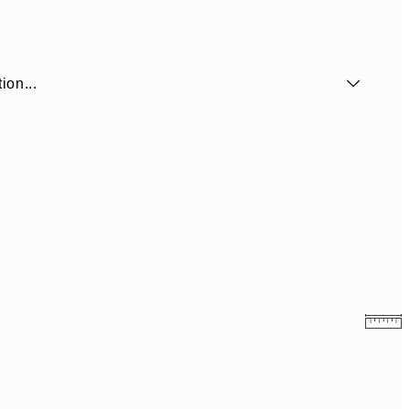
ion...
9 €
15 €
13,17 €