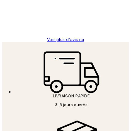
clients
ouvert.Feuille enveloppant les affiches
abîmées aux extrémités.
4 juin
Edith G
Voir plus d’avis ici
LIVRAISON RAPIDE
3-5 jours ouvrés