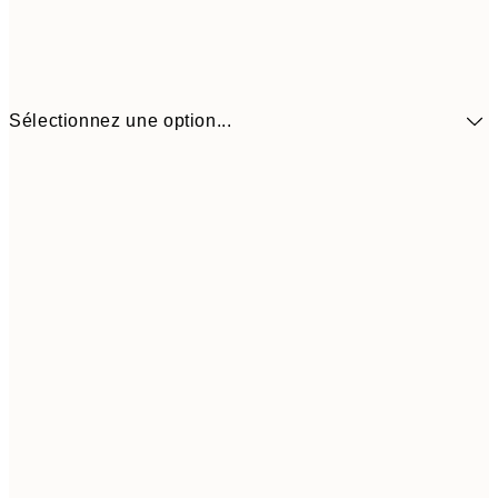
Sélectionnez une option...
30x40 cm
21,9