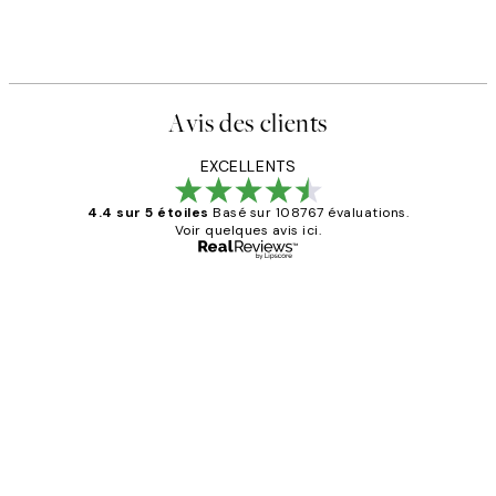
Avis des clients
EXCELLENTS
4.4 sur 5 étoiles
Basé sur 108767 évaluations.
Voir quelques avis ici.
Acheteur vérifié
Avis
des
Impression que le colis avait été
clients
ouvert.Feuille enveloppant les affiches
abîmées aux extrémités.
4 juin
Edith G