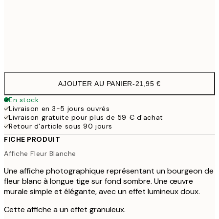
50x70 cm
3
Frame
options
AJOUTER AU PANIER
-
21,95 €
En stock
Livraison en 3-5 jours ouvrés
Livraison gratuite pour plus de 59 € d'achat
Retour d'article sous 90 jours
FICHE PRODUIT
Affiche Fleur Blanche
Une affiche photographique représentant un bourgeon de
fleur blanc à longue tige sur fond sombre. Une œuvre
murale simple et élégante, avec un effet lumineux doux.
Cette affiche a un effet granuleux.