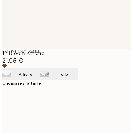
images
EVERYTHING IS ART
In Bloom Affiche
21,95 €
Affiche
Toile
Choisissez la taille