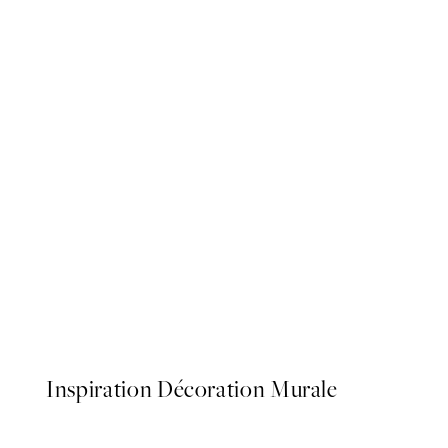
50%*
Dogue No2 Affiche
À partir de 3,98 €
7,95 €
Inspiration Décoration Murale