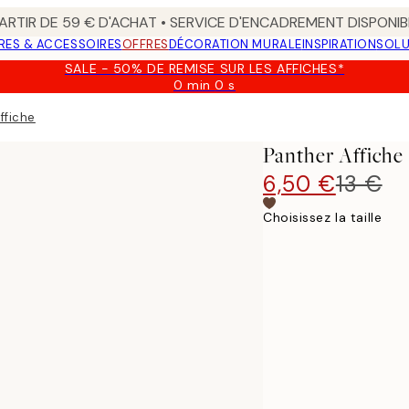
ARTIR DE 59 € D'ACHAT • SERVICE D'ENCADREMENT DISPONIB
RES & ACCESSOIRES
OFFRES
DÉCORATION MURALE
INSPIRATION
SOLU
SALE - 50% DE REMISE SUR LES AFFICHES*
0 min
0 s
Valable
jusqu'au
ffiche
:
2026-
Panther Affiche
08-
09
6,50 €
13 €
Choisissez la taille