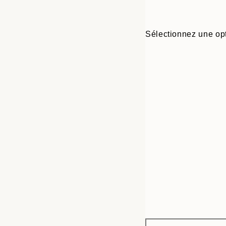
Sélectionnez une opt
Frame
21x30 cm
options
30x40 cm