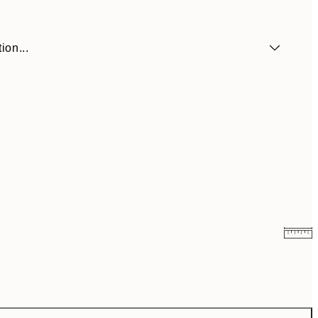
ion...
6,50 €
13 €
9,98 €
19,95 €