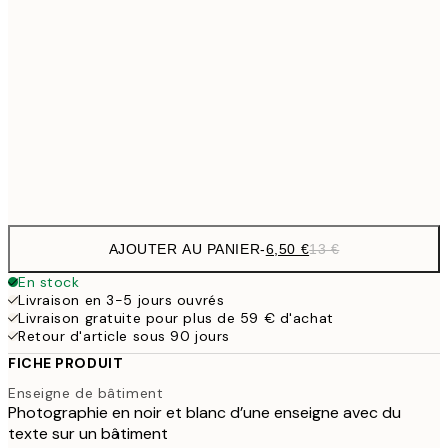
9,
30x40 cm
19,
16,2
50x70 cm
32,
Frame
options
AJOUTER AU PANIER
-
6,50 €
13 €
En stock
Livraison en 3-5 jours ouvrés
Livraison gratuite pour plus de 59 € d'achat
Retour d'article sous 90 jours
FICHE PRODUIT
Enseigne de bâtiment
Photographie en noir et blanc d’une enseigne avec du
texte sur un bâtiment