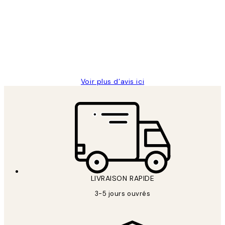
des
Impression que le colis avait été
clients
ouvert.Feuille enveloppant les affiches
abîmées aux extrémités.
4 juin
Edith G
Voir plus d’avis ici
LIVRAISON RAPIDE
3-5 jours ouvrés