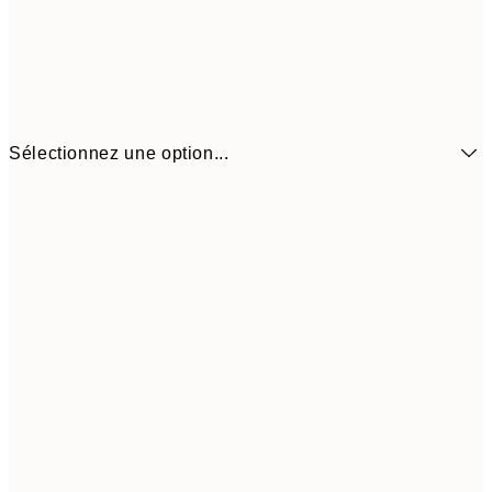
Sélectionnez une option...
6,
21x30 cm