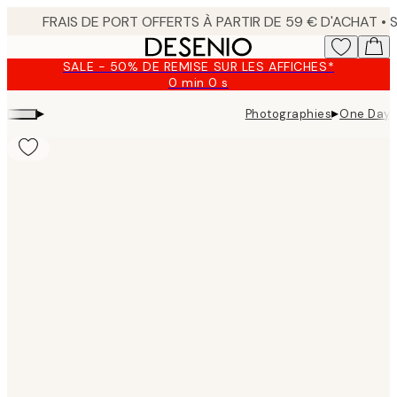
Skip
to
main
SALE - 50% DE REMISE SUR LES AFFICHES*
content.
0 min
0 s
Valable
jusqu'au
▸
▸
Photographies
One Day a
:
2026-
08-
09
Product