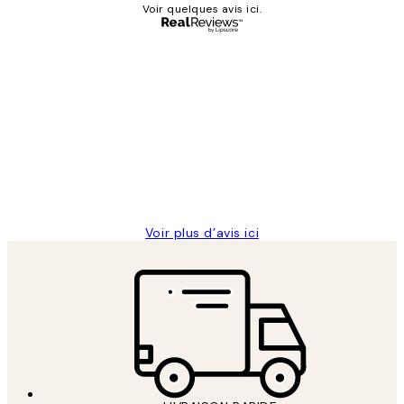
Voir quelques avis ici.
Acheteur vérifié
Avis
des
Impression que le colis avait été
clients
ouvert.Feuille enveloppant les affiches
abîmées aux extrémités.
4 juin
Edith G
Voir plus d’avis ici