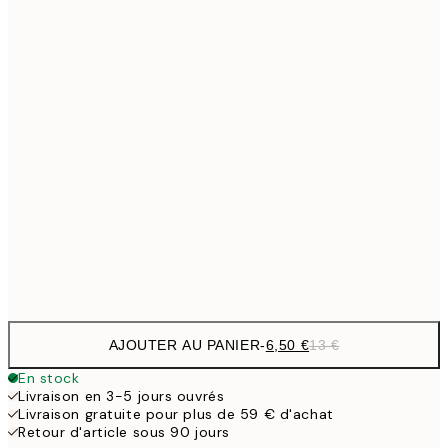
9,
30x40 cm
19,
13,7
40x50 cm
27,
16,2
50x70 cm
32,
24,5
70x100 cm
Frame
options
AJOUTER AU PANIER
-
6,50 €
13 €
En stock
Livraison en 3-5 jours ouvrés
Livraison gratuite pour plus de 59 € d'achat
Retour d'article sous 90 jours