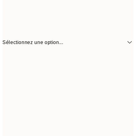
Sélectionnez une option...
6,
21x30 cm