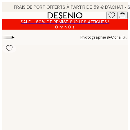
Skip
to
main
SALE - 50% DE REMISE SUR LES AFFICHES*
content.
0 min
0 s
Valable
jusqu'au
▸
▸
Photographies
Coral Sun
:
2026-
08-
09
Product