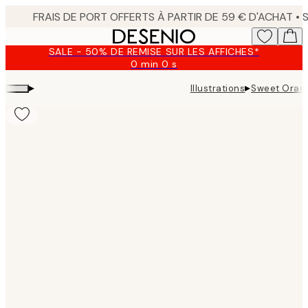
Skip
to
main
SALE - 50% DE REMISE SUR LES AFFICHES*
content.
0 min
0 s
Valable
jusqu'au
▸
▸
Illustrations
Sweet Orang
:
2026-
08-
09
Product