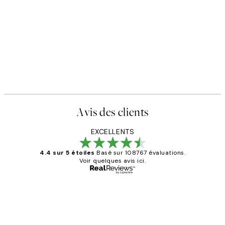
Avis des clients
EXCELLENTS
4.4 sur 5 étoiles
Basé sur 108767 évaluations.
Voir quelques avis ici.
Acheteur vérifié
Avis
des
Impression que le colis avait été
ouvert.Feuille enveloppant les affiches