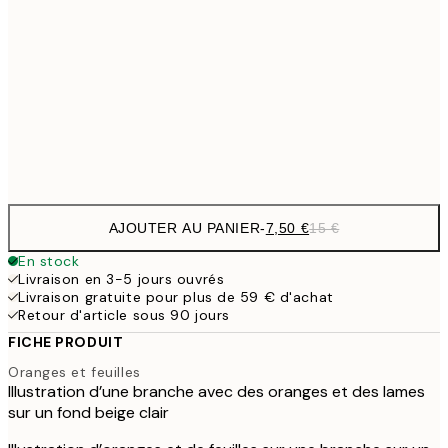
7,
21x30 cm
10,9
30x40 cm
21,
Frame
options
AJOUTER AU PANIER
-
7,50 €
15 €
En stock
Livraison en 3-5 jours ouvrés
Livraison gratuite pour plus de 59 € d'achat
Retour d'article sous 90 jours
FICHE PRODUIT
Oranges et feuilles
Illustration d’une branche avec des oranges et des lames
sur un fond beige clair