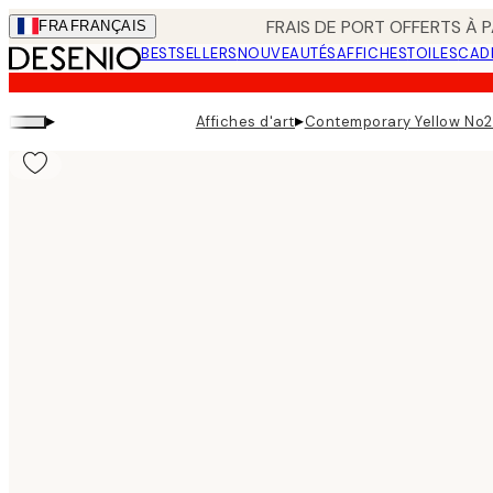
Skip
FRAIS DE PORT OFFERTS À P
FRA
FRANÇAIS
to
BESTSELLERS
NOUVEAUTÉS
AFFICHES
TOILES
CAD
main
content.
▸
▸
Affiches d'art
Contemporary Yellow No2