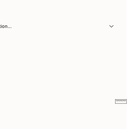
ion...
10,98 €
21,95 €
19 €