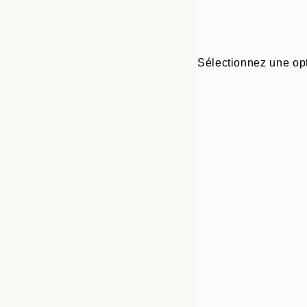
Sélectionnez une opt
Frame
30x40 cm
options
50x70 cm