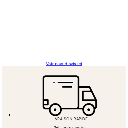
Acheteur vérifié
Avis
des
Impression que le colis avait été
clients
ouvert.Feuille enveloppant les affiches
abîmées aux extrémités.
4 juin
Edith G
Voir plus d’avis ici
LIVRAISON RAPIDE
3-5 jours ouvrés