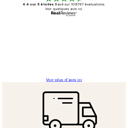
4.4 sur 5 étoiles
Basé sur 108767 évaluations.
Voir quelques avis ici.
Acheteur vérifié
Avis
des
Impression que le colis avait été
clients
ouvert.Feuille enveloppant les affiches
abîmées aux extrémités.
4 juin
Edith G
Voir plus d’avis ici