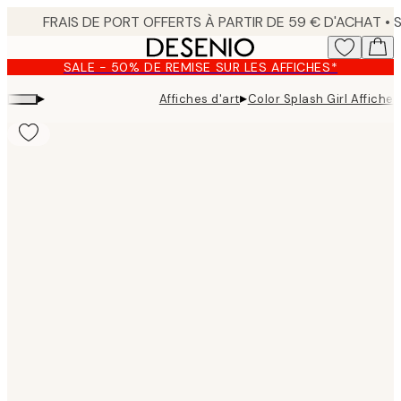
Skip
to
main
SALE - 50% DE REMISE SUR LES AFFICHES*
content.
▸
▸
Affiches d'art
Color Splash Girl Affiche
Product
images