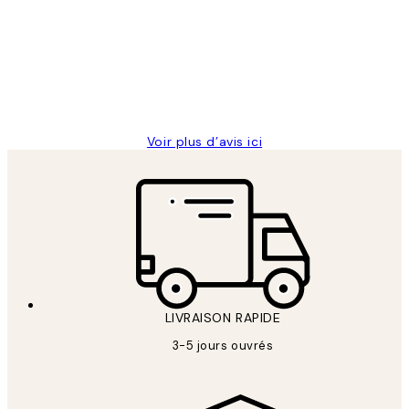
des
Impression que le colis avait été
clients
ouvert.Feuille enveloppant les affiches
abîmées aux extrémités.
4 juin
Edith G
Voir plus d’avis ici
LIVRAISON RAPIDE
3-5 jours ouvrés