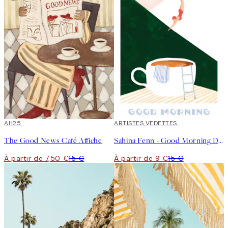
50%*
AH25
40%*
ARTISTES VEDETTES
The Good News Café Affiche
Sabina Fenn - Good Morning Dive Affiche
À partir de 7,50 €
15 €
À partir de 9 €
15 €