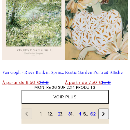
50%*
50%*
Van Gogh - River Bank in Springtime Affiche
Rustic Garden Portrait Affiche
À partir de 6,50 €
13 €
À partir de 7,50 €
15 €
MONTRE 36 SUR 2214 PRODUITS
VOIR PLUS
1
2
3
4
…
62