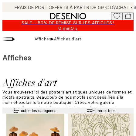
Skip
to
main
SALE - 50% DE REMISE SUR LES AFFICHES*
content.
0 min
0 s
Valable
jusqu'au
▸
▸
Affiches
Affiches d'art
:
2026-
08-
Affiches
10
Affiches d'art
Vous trouverez ici des posters artistiques uniques de formes et
motifs abstraits. Beaucoup de nos motifs sont dessinés à la
main et exclusifs à notre boutique !
Créez votre galerie
personnelle avec
les tableaux artistiques
abordable
s
et
Lire la suite
Toutes les catégories
Filtrer et trier
moderne
s
de Desenio
.