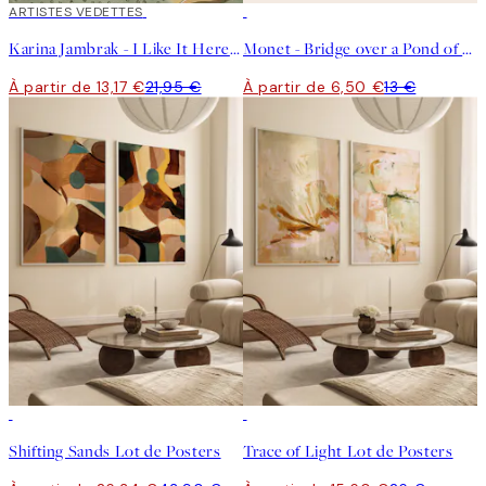
40%*
ARTISTES VEDETTES
50%*
Karina Jambrak - I Like It Here Affiche
Monet - Bridge over a Pond of Water Lilies Affiche
À partir de 13,17 €
21,95 €
À partir de 6,50 €
13 €
-40%
-40%
Shifting Sands Lot de Posters
Trace of Light Lot de Posters