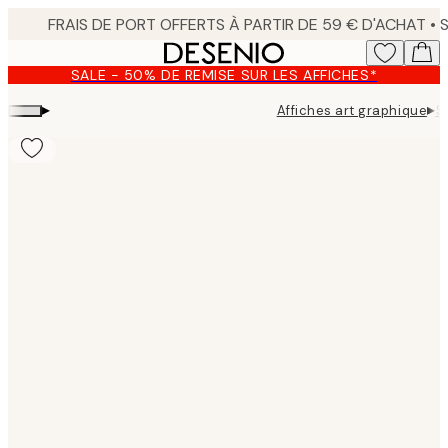
Skip
to
main
SALE - 50% DE REMISE SUR LES AFFICHES*
content.
▸
▸
Affiches art graphique
S
Product
images