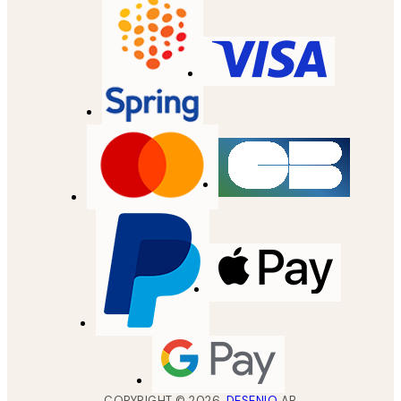
COPYRIGHT ©
2026
,
DESENIO
AB