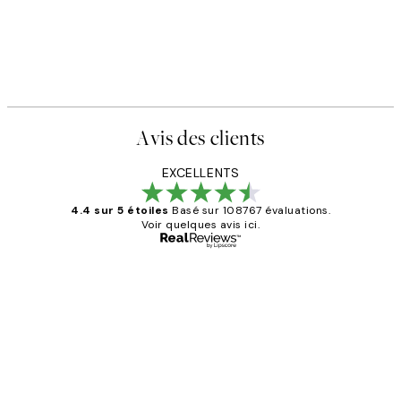
Avis des clients
EXCELLENTS
4.4 sur 5 étoiles
Basé sur 108767 évaluations.
Voir quelques avis ici.
Acheteur vérifié
Avis
des
Impression que le colis avait été
clients
ouvert.Feuille enveloppant les affiches
abîmées aux extrémités.
4 juin