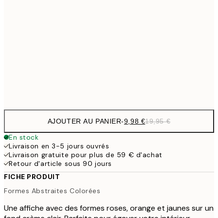
32,
24,5
70x100 cm
59,5
100x150 cm
1
Frame
options
AJOUTER AU PANIER
-
9,98 €
19,95 €
En stock
Livraison en 3-5 jours ouvrés
Livraison gratuite pour plus de 59 € d'achat
Retour d'article sous 90 jours
FICHE PRODUIT
Formes Abstraites Colorées
Une affiche avec des formes roses, orange et jaunes sur un