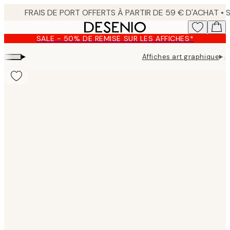
Skip
to
main
SALE - 50% DE REMISE SUR LES AFFICHES*
content.
▸
▸
Affiches art graphique
A
Product
images