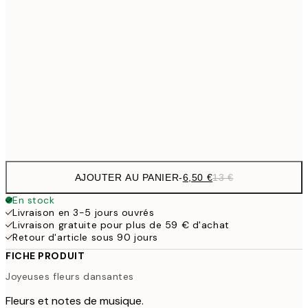
6,
21x30 cm
9,
30x40 cm
19,
16,2
50x70 cm
32,
Frame
options
AJOUTER AU PANIER
-
6,50 €
13 €
En stock
Livraison en 3-5 jours ouvrés
Livraison gratuite pour plus de 59 € d'achat
Retour d'article sous 90 jours
FICHE PRODUIT
Joyeuses fleurs dansantes
Fleurs et notes de musique.