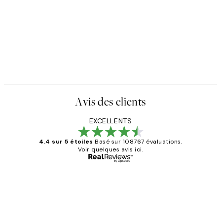
Avis des clients
EXCELLENTS
4.4 sur 5 étoiles
Basé sur 108767 évaluations.
Voir quelques avis ici.
Acheteur vérifié
Avis
des
Impression que le colis avait été
clients
ouvert.Feuille enveloppant les affiches
abîmées aux extrémités.