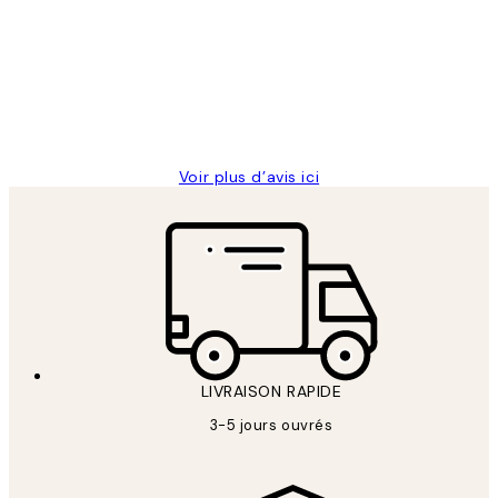
des
Impression que le colis avait été
clients
ouvert.Feuille enveloppant les affiches
abîmées aux extrémités.
4 juin
Edith G
Voir plus d’avis ici
LIVRAISON RAPIDE
3-5 jours ouvrés