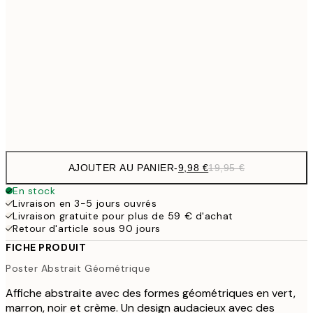
32,
24,5
70x100 cm
59,5
100x150 cm
1
Frame
options
AJOUTER AU PANIER
-
9,98 €
19,95 €
En stock
Livraison en 3-5 jours ouvrés
Livraison gratuite pour plus de 59 € d'achat
Retour d'article sous 90 jours
FICHE PRODUIT
Poster Abstrait Géométrique
Affiche abstraite avec des formes géométriques en vert,
marron, noir et crème. Un design audacieux avec des