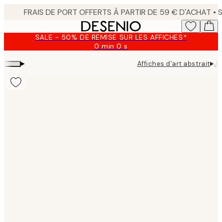
Skip
to
main
SALE - 50% DE REMISE SUR LES AFFICHES*
content.
0 min
0 s
Valable
jusqu'au
▸
▸
Affiches d'art abstrait
Ju
:
2026-
08-
09
Product
images