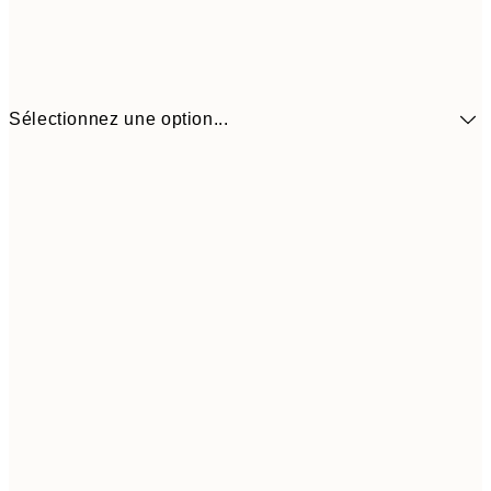
Sélectionnez une option...
30x40 cm
21,9