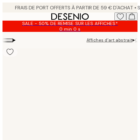
Skip
to
main
SALE - 50% DE REMISE SUR LES AFFICHES*
content.
0 min
0 s
Valable
jusqu'au
▸
▸
Affiches d'art abstrait
Cr
:
2026-
08-
09
Product