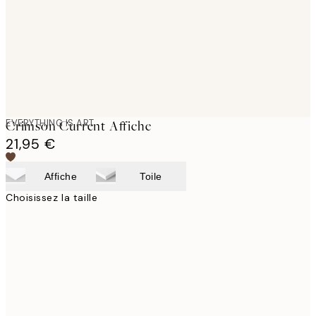
images
EVERYTHING IS ART
Crimson Current Affiche
21,95 €
Affiche
Toile
Choisissez la taille