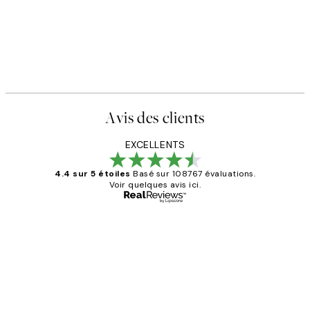
Avis des clients
EXCELLENTS
4.4 sur 5 étoiles
Basé sur 108767 évaluations.
Voir quelques avis ici.
Acheteur vérifié
Avis
des
Impression que le colis avait été
clients
ouvert.Feuille enveloppant les affiches
abîmées aux extrémités.