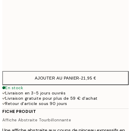
50x70 cm
3
70x100 cm
54,4
100x150 cm
11
Frame
options
AJOUTER AU PANIER
-
21,95 €
En stock
Livraison en 3-5 jours ouvrés
Livraison gratuite pour plus de 59 € d'achat
Retour d'article sous 90 jours
FICHE PRODUIT
Affiche Abstraite Tourbillonnante
Une affiche abstraite aux coups de pinceau expressifs en