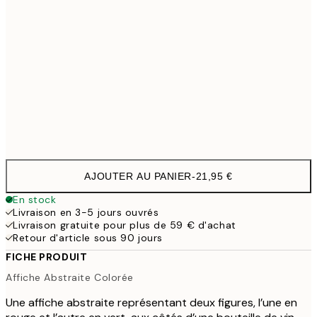
50x70 cm
3
100x150 cm
11
Frame
options
AJOUTER AU PANIER
-
21,95 €
En stock
Livraison en 3-5 jours ouvrés
Livraison gratuite pour plus de 59 € d'achat
Retour d'article sous 90 jours
FICHE PRODUIT
Affiche Abstraite Colorée
Une affiche abstraite représentant deux figures, l’une en