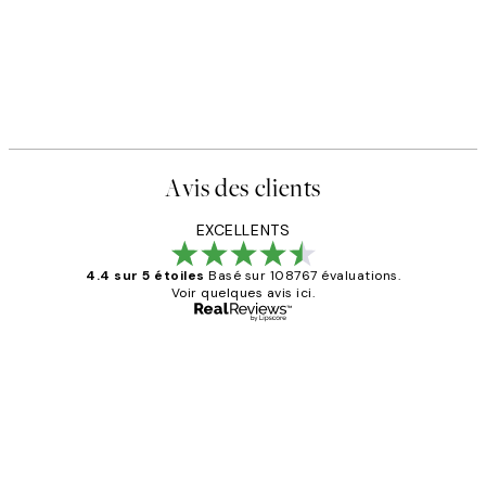
Avis des clients
EXCELLENTS
4.4 sur 5 étoiles
Basé sur 108767 évaluations.
Voir quelques avis ici.
Acheteur vérifié
Avis
des
Impression que le colis avait été
clients
ouvert.Feuille enveloppant les affiches
abîmées aux extrémités.