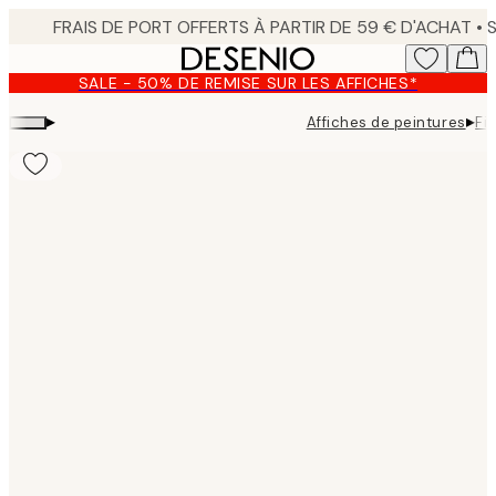
Skip
to
main
SALE - 50% DE REMISE SUR LES AFFICHES*
content.
▸
▸
Affiches de peintures
Fi
Product
images