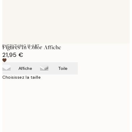
EVERYTHING IS ART
Figures In Color Affiche
21,95 €
Affiche
Toile
Choisissez la taille