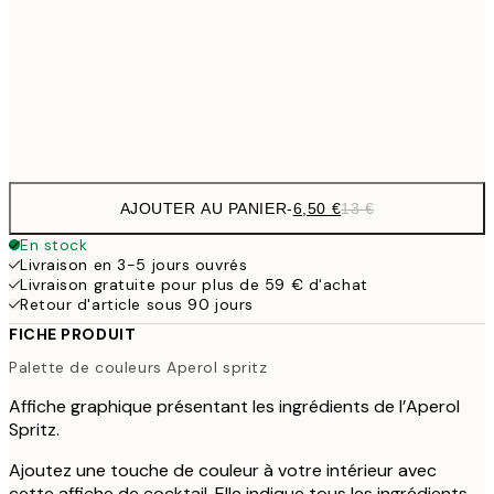
16,2
50x70 cm
32,
Frame
options
AJOUTER AU PANIER
-
6,50 €
13 €
En stock
Livraison en 3-5 jours ouvrés
Livraison gratuite pour plus de 59 € d'achat
Retour d'article sous 90 jours
FICHE PRODUIT
Palette de couleurs Aperol spritz
Affiche graphique présentant les ingrédients de l’Aperol
Spritz.
Ajoutez une touche de couleur à votre intérieur avec
cette affiche de cocktail. Elle indique tous les ingrédients