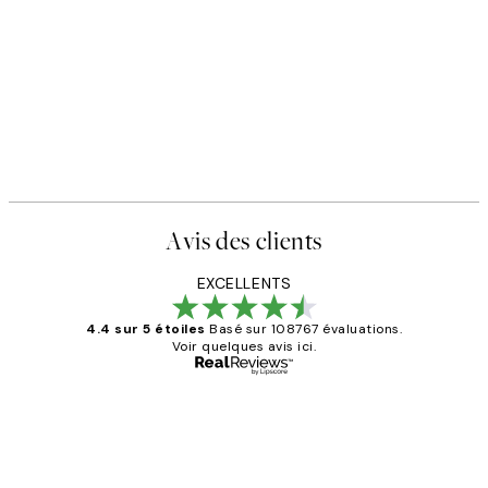
Avis des clients
EXCELLENTS
4.4 sur 5 étoiles
Basé sur 108767 évaluations.
Voir quelques avis ici.
Acheteur vérifié
Avis
des
Impression que le colis avait été
clients
ouvert.Feuille enveloppant les affiches