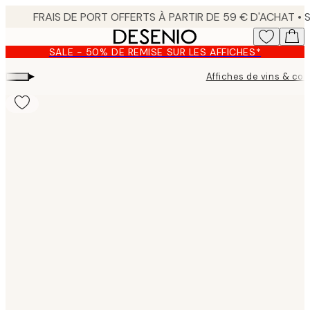
Skip
to
main
SALE - 50% DE REMISE SUR LES AFFICHES*
content.
▸
Affiches de vins & coc
Product
images