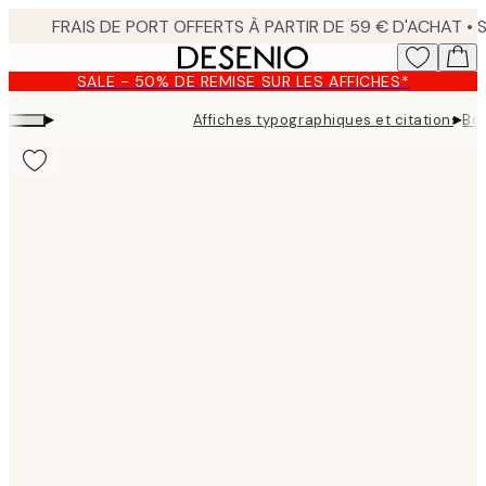
Skip
to
main
SALE - 50% DE REMISE SUR LES AFFICHES*
content.
▸
▸
Affiches typographiques et citations
Bon
Product
images