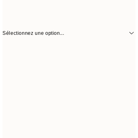
Sélectionnez une option...
3,
13x18 cm
7,