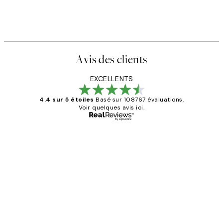
Avis des clients
EXCELLENTS
4.4 sur 5 étoiles
Basé sur 108767 évaluations.
Voir quelques avis ici.
Acheteur vérifié
Avis
des
Impression que le colis avait été
clients
ouvert.Feuille enveloppant les affiches
abîmées aux extrémités.
4 juin
Edith G