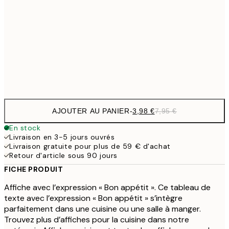
6,
21x30 cm
9,
30x40 cm
19,
Frame
options
AJOUTER AU PANIER
-
3,98 €
7,95 €
En stock
Livraison en 3-5 jours ouvrés
Livraison gratuite pour plus de 59 € d'achat
Retour d'article sous 90 jours
FICHE PRODUIT
Affiche avec l’expression « Bon appétit ». Ce tableau de
texte avec l’expression « Bon appétit » s’intègre
parfaitement dans une cuisine ou une salle à manger.
Trouvez plus d’affiches pour la cuisine dans notre