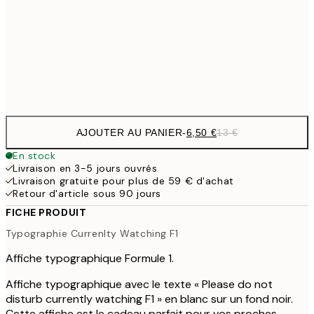
16,2
50x70 cm
32,
Frame
options
AJOUTER AU PANIER
-
6,50 €
13 €
En stock
Livraison en 3-5 jours ouvrés
Livraison gratuite pour plus de 59 € d'achat
Retour d'article sous 90 jours
FICHE PRODUIT
Typographie Currenlty Watching F1
Affiche typographique Formule 1.
Affiche typographique avec le texte « Please do not
disturb currently watching F1 » en blanc sur un fond noir.
Cette affiche est le cadeau parfait pour vos proches