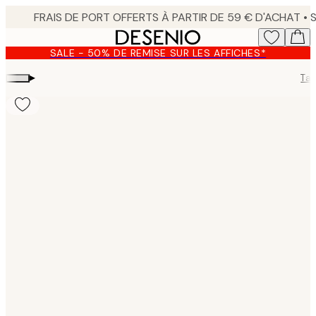
Skip
to
main
SALE - 50% DE REMISE SUR LES AFFICHES*
content.
▸
Tab
Product
images