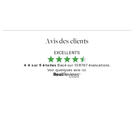
Avis des clients
EXCELLENTS
4.4 sur 5 étoiles
Basé sur 108767 évaluations.
Voir quelques avis ici.
Acheteur vérifié
Avis
des
Impression que le colis avait été
clients
ouvert.Feuille enveloppant les affiches
abîmées aux extrémités.
4 juin
Edith G