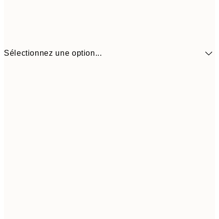
Sélectionnez une option...
9,
30x40 cm
19,