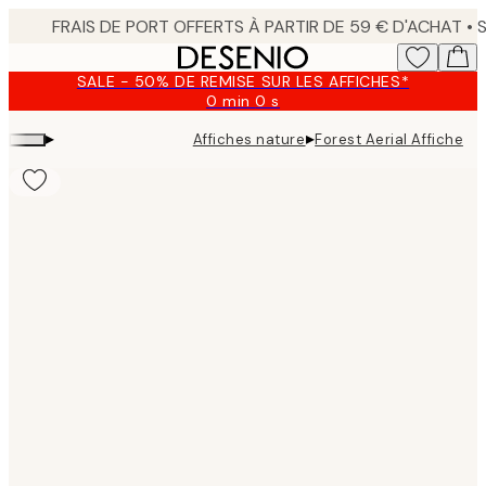
Skip
to
main
SALE - 50% DE REMISE SUR LES AFFICHES*
content.
0 min
0 s
Valable
jusqu'au
▸
▸
Affiches nature
Forest Aerial Affiche
:
2026-
08-
09
Product