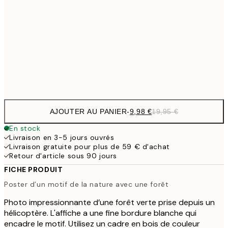
16,2
50x70 cm
32,
24,5
70x100 cm
Frame
options
AJOUTER AU PANIER
-
9,98 €
19,95 €
En stock
Livraison en 3-5 jours ouvrés
Livraison gratuite pour plus de 59 € d'achat
Retour d'article sous 90 jours
FICHE PRODUIT
Poster d’un motif de la nature avec une forêt
Photo impressionnante d’une forêt verte prise depuis un
hélicoptère. L'affiche a une fine bordure blanche qui
encadre le motif. Utilisez un cadre en bois de couleur