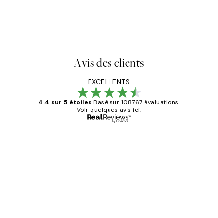
Avis des clients
EXCELLENTS
4.4 sur 5 étoiles
Basé sur 108767 évaluations.
Voir quelques avis ici.
Acheteur vérifié
Avis
des
Impression que le colis avait été
clients
ouvert.Feuille enveloppant les affiches
abîmées aux extrémités.
4 juin
Edith G