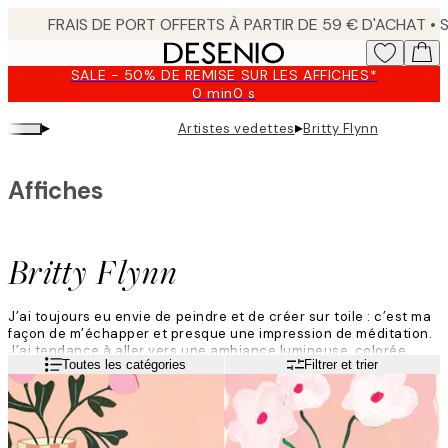
Skip
to
main
SALE - 50% DE REMISE SUR LES AFFICHES*
content.
0 min
0 s
Valable
jusqu'au
▸
▸
Artistes vedettes
Britty Flynn
:
2026-
08-
Affiches
09
Britty Flynn
J’ai toujours eu envie de peindre et de créer sur toile : c’est ma
façon de m’échapper et presque une impression de méditation.
J’ai tendance à aller vers une ambiance lumineuse, colorée,
Lire la suite
Toutes les catégories
Filtrer et trier
énergique et fantaisiste.
Je ne pense pas trop à ce que je vais peindre et je ne fais que
jouer avec les idées qui me viennent naturellement dans
l’instant. Il y a toujours de l’inspiration, il suffit de la découvrir.