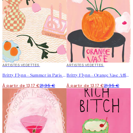
40%*
ARTISTES VEDETTES
40%*
ARTISTES VEDETTES
Britty Flynn - Summer in Paris Affiche
Britty Flynn - Orange Vase Affiche
À partir de 13,17 €
21,95 €
À partir de 13,17 €
21,95 €