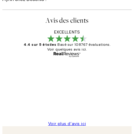
Avis des clients
EXCELLENTS
4.4 sur 5 étoiles
Basé sur 108767 évaluations.
Voir quelques avis ici.
Acheteur vérifié
Avis
des
Impression que le colis avait été
clients
ouvert.Feuille enveloppant les affiches
abîmées aux extrémités.
4 juin
Edith G
Voir plus d’avis ici