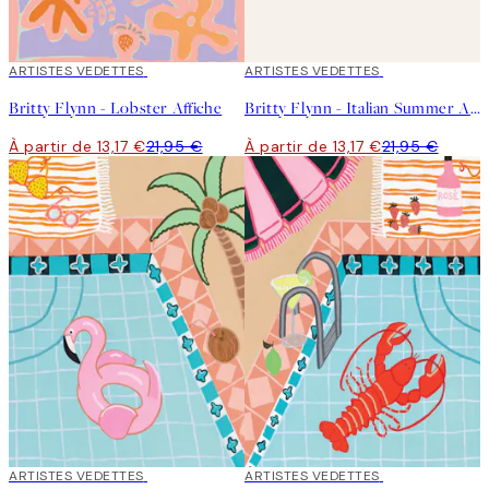
40%*
ARTISTES VEDETTES
40%*
ARTISTES VEDETTES
Britty Flynn - Lobster Affiche
Britty Flynn - Italian Summer Affiche
À partir de 13,17 €
21,95 €
À partir de 13,17 €
21,95 €
40%*
ARTISTES VEDETTES
40%*
ARTISTES VEDETTES