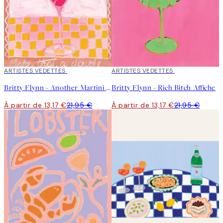
40%*
ARTISTES VEDETTES
40%*
ARTISTES VEDETTES
Britty Flynn - Another Martini Affiche
Britty Flynn - Rich Bitch Affiche
À partir de 13,17 €
21,95 €
À partir de 13,17 €
21,95 €