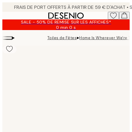
Skip
to
main
SALE - 50% DE REMISE SUR LES AFFICHES*
content.
0 min
0 s
Valable
jusqu'au
▸
▸
Toiles de Fêtes
Home Is Wherever We're To
:
2026-
08-
10
Product