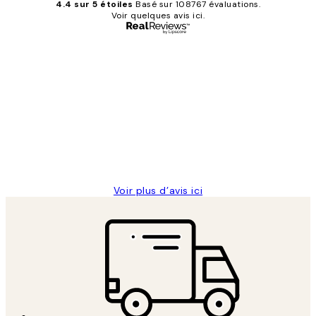
4.4 sur 5 étoiles
Basé sur 108767 évaluations.
Voir quelques avis ici.
Acheteur vérifié
Avis
des
Impression que le colis avait été
clients
ouvert.Feuille enveloppant les affiches
abîmées aux extrémités.
4 juin
Edith G
Voir plus d’avis ici