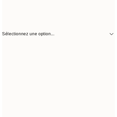
Sélectionnez une option...
41,3
30x40 cm