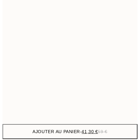
69,3
50x70 cm
Pas de cadre
AJOUTER AU PANIER
-
41,30 €
59 €