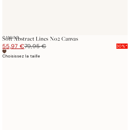
CANVAS
Soft Abstract Lines No2 Canvas
55,97 €
79,95 €
30%*
Choisissez la taille