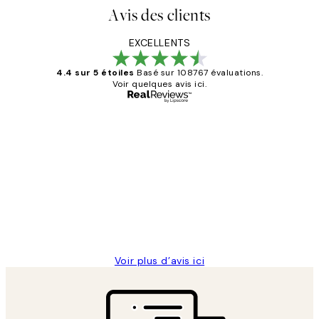
Avis des clients
EXCELLENTS
4.4 sur 5 étoiles
Basé sur 108767 évaluations.
Voir quelques avis ici.
Acheteur vérifié
Avis
des
Impression que le colis avait été
clients
ouvert.Feuille enveloppant les affiches
abîmées aux extrémités.
4 juin
Edith G
Voir plus d’avis ici