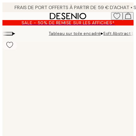
Skip
to
main
SALE - 50% DE REMISE SUR LES AFFICHES*
content.
▸
▸
Tableau sur toile encadré
Soft Abstract L
Product
images