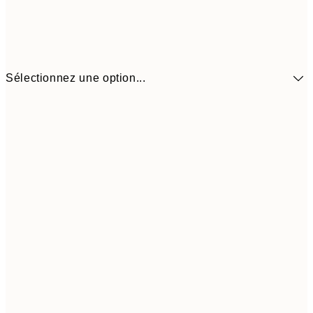
Sélectionnez une option...
41,3
30x40 cm