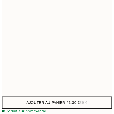
69,3
50x70 cm
Pas de cadre
AJOUTER AU PANIER
-
41,30 €
59 €
Produit sur commande