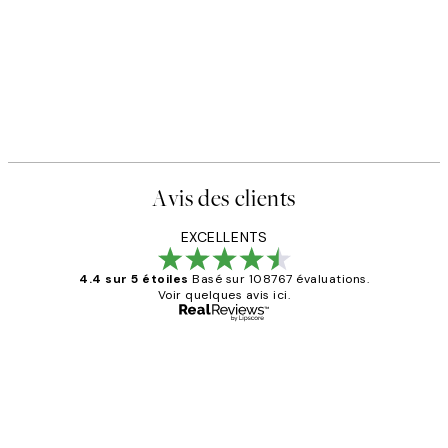
50%*
STUDIO COLLECTION
ter
Pool House Affiche
€
À partir de 10,98 €
21,95 €
Avis des clients
EXCELLENTS
4.4 sur 5 étoiles
Basé sur 108767 évaluations.
Voir quelques avis ici.
Acheteur vérifié
Avis
des
Impression que le colis avait été
clients
ouvert.Feuille enveloppant les affiches
abîmées aux extrémités.