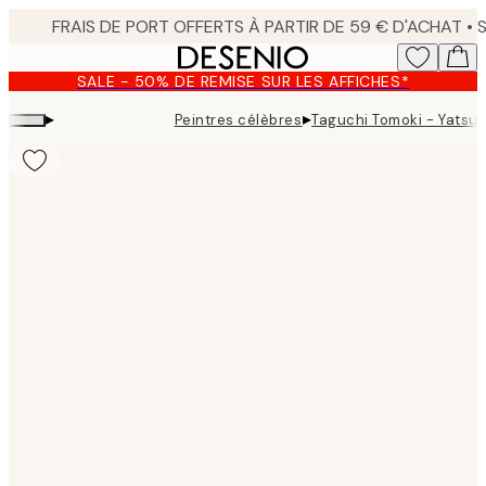
Skip
to
main
SALE - 50% DE REMISE SUR LES AFFICHES*
content.
▸
▸
Peintres célèbres
Taguchi Tomoki - Yatsuo
Product
images