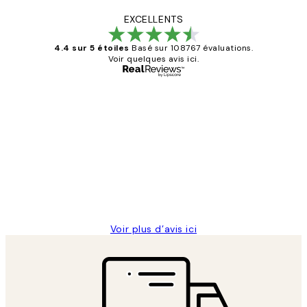
EXCELLENTS
4.4 sur 5 étoiles
Basé sur 108767 évaluations.
Voir quelques avis ici.
Acheteur vérifié
Avis
des
Impression que le colis avait été
clients
ouvert.Feuille enveloppant les affiches
abîmées aux extrémités.
4 juin
Edith G
Voir plus d’avis ici