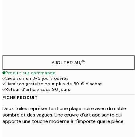
1
208,5
50x70 cm - Cadre noir
2
148,5
30x40 cm - Cadre de chêne
1
223,5
50x70 cm - Cadre de chêne
2
AJOUTER AU
Produit sur commande
Livraison en 3-5 jours ouvrés
Livraison gratuite pour plus de 59 € d'achat
Retour d'article sous 90 jours
FICHE PRODUIT
Deux toiles représentant une plage noire avec du sable
sombre et des vagues. Une œuvre d'art apaisante qui
apporte une touche moderne à n'importe quelle pièce.