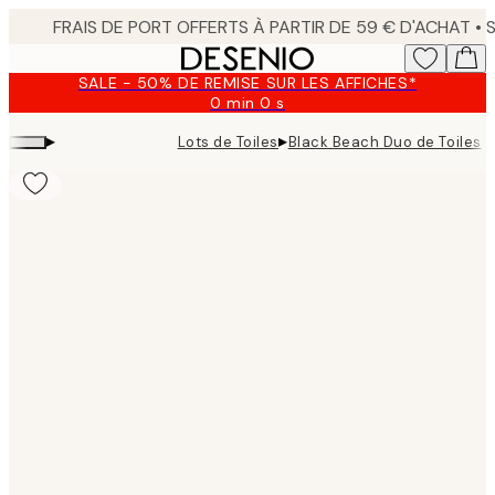
Skip
to
main
SALE - 50% DE REMISE SUR LES AFFICHES*
content.
0 min
0 s
Valable
jusqu'au
▸
▸
Lots de Toiles
Black Beach Duo de Toiles
:
2026-
08-
09
Product
images