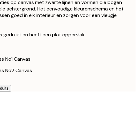
dre noir
raties op canvas met zwarte lijnen en vormen die bogen
178 €
ale achtergrond. Het eenvoudige kleurenschema en het
208,50 €
sen goed in elk interieur en zorgen voor een vleugje
dre noir
278 €
148,50 €
dre de chêne
as gedrukt en heeft een plat oppervlak.
198 €
223,50 €
dre de chêne
298 €
es No1 Canvas
es No2 Canvas
duits