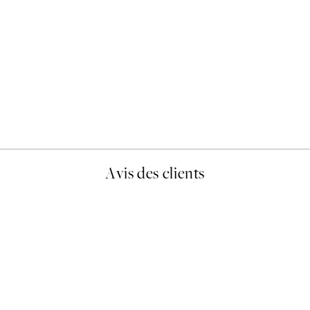
50%*
Abstract Green Shapes No1
À partir de 6,50 €
13 €
Avis des clients
lis avait été ouvert.Feuille enveloppant les affiches abîmées aux e