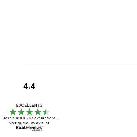
4.4
Avis
des
Impression que le co
EXCELLENTS
clients
Basé sur 108767 évaluations.
Voir quelques avis ici.
4 juin
Edith G