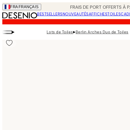
Skip
FRAIS DE PORT OFFERTS À P
FRA
FRANÇAIS
to
BESTSELLERS
NOUVEAUTÉS
AFFICHES
TOILES
CAD
main
content.
▸
▸
Lots de Toiles
Berlin Arches Duo de Toiles