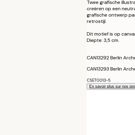
30x40 cm - Ca
Twee grafische illust
creëren op een neutr
grafische ontwerp pas
50x70 cm - Ca
retrostijl.
30x40 cm - Ca
Dit motief is op canv
Diepte: 3,5 cm.
50x70 cm - Ca
CAN13292 Berlin Arch
CAN13293 Berlin Arch
CSET0013-5
En savoir plus sur nos pro