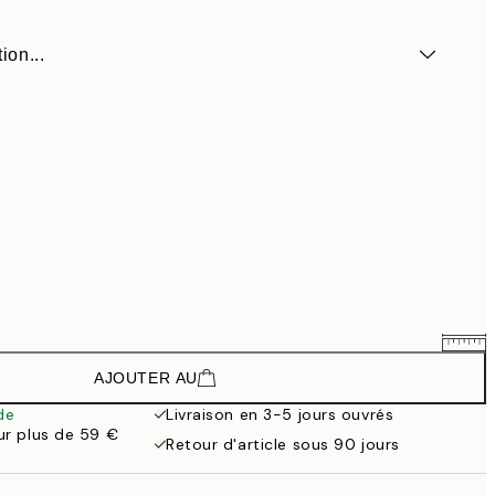
ion...
AJOUTER AU
88,50 €
118 €
de
Livraison en 3-5 jours ouvrés
our plus de 59 €
148,50 €
Retour d'article sous 90 jours
198 €
133,50 €