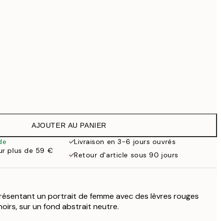
99 €
118,30 €
169 €
363,30 €
519 €
Pas de cadre
AJOUTER AU PANIER
de
Livraison en 3-6 jours ouvrés
our plus de 59 €
Retour d'article sous 90 jours
résentant un portrait de femme avec des lèvres rouges
oirs, sur un fond abstrait neutre.