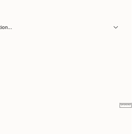
ion...
41,30 €
59 €
69,30 €