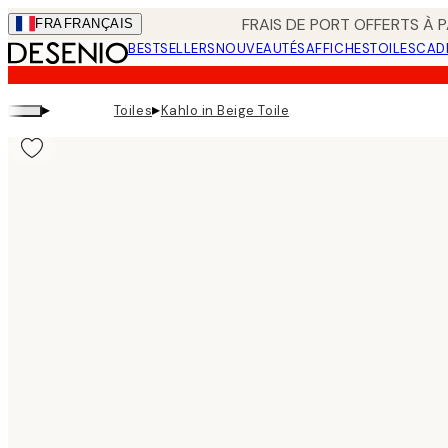
Skip
FRAIS DE PORT OFFERTS À P
FRA
FRANÇAIS
to
BESTSELLERS
NOUVEAUTÉS
AFFICHES
TOILES
CAD
main
content.
▸
▸
Toiles
Kahlo in Beige Toile