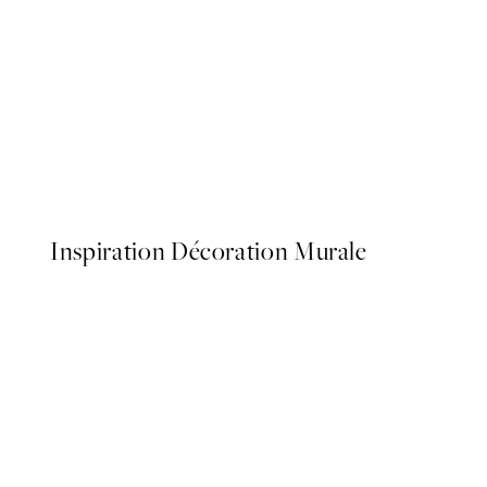
50%*
Olive Branches in Vase Affi
À partir de 6,50 €
13 €
Inspiration Décoration Murale