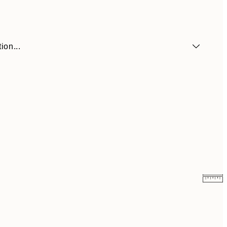
ion...
41,30 €
59 €
69,30 €