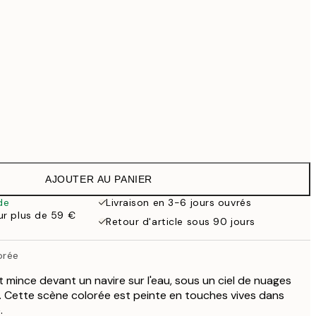
99 €
Pas de cadre
AJOUTER AU PANIER
de
Livraison en 3-6 jours ouvrés
our plus de 59 €
Retour d'article sous 90 jours
orée
 mince devant un navire sur l'eau, sous un ciel de nuages
s. Cette scène colorée est peinte en touches vives dans
.