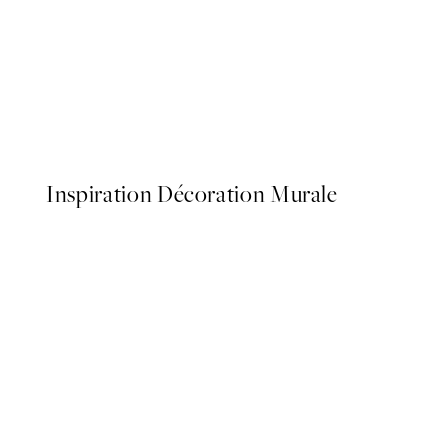
50%*
Caffeine and Confidence Af
À partir de 9,98 €
19,95 €
Inspiration Décoration Murale