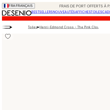
Skip
FRAIS DE PORT OFFERTS À P
FRA
FRANÇAIS
to
BESTSELLERS
NOUVEAUTÉS
AFFICHES
TOILES
CAD
main
content.
▸
▸
Toiles
Henri-Edmond Cross - The Pink Cloud Table