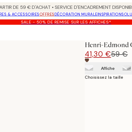
ARTIR DE 59 € D'ACHAT • SERVICE D'ENCADREMENT DISPONIB
RES & ACCESSOIRES
OFFRES
DÉCORATION MURALE
INSPIRATION
SOLU
SALE - 50% DE REMISE SUR LES AFFICHES*
au sur toile
Henri-Edmond Cr
41,30 €
59 €
Affiche
Choisissez la taille