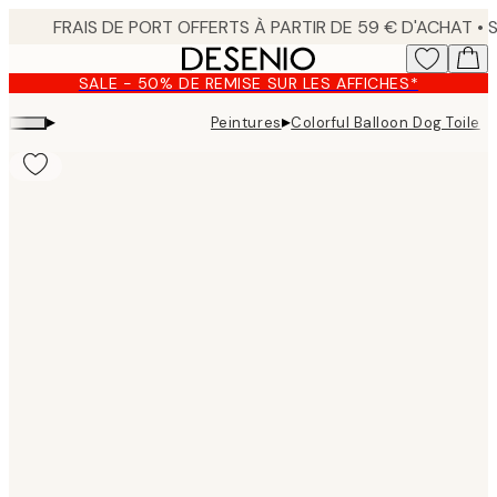
Skip
to
main
SALE - 50% DE REMISE SUR LES AFFICHES*
content.
▸
▸
Peintures
Colorful Balloon Dog Toile
Product
images