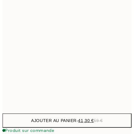
69,3
50x70 cm
Pas de cadre
AJOUTER AU PANIER
-
41,30 €
59 €
Produit sur commande