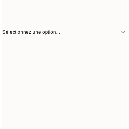
Sélectionnez une option...
41,3
30x40 cm