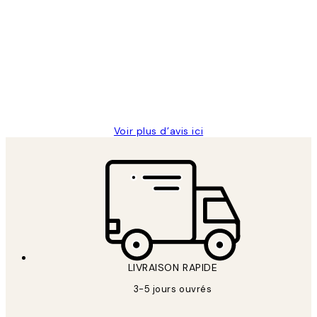
Avis
des
Impression que le colis avait été
clients
ouvert.Feuille enveloppant les affiches
abîmées aux extrémités.
4 juin
Edith G
Voir plus d’avis ici
LIVRAISON RAPIDE
3-5 jours ouvrés