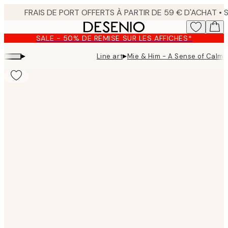
Skip
to
main
SALE - 50% DE REMISE SUR LES AFFICHES*
content.
▸
▸
Line art
Mie & Him - A Sense of Calm T
Product
images