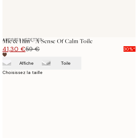
ARTISTES VEDETTES
Mie & Him - A Sense Of Calm Toile
41,30 €
59 €
30%*
Affiche
Toile
Choisissez la taille