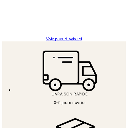
clients
ouvert.Feuille enveloppant les affiches
abîmées aux extrémités.
4 juin
Edith G
Voir plus d’avis ici
LIVRAISON RAPIDE
3-5 jours ouvrés