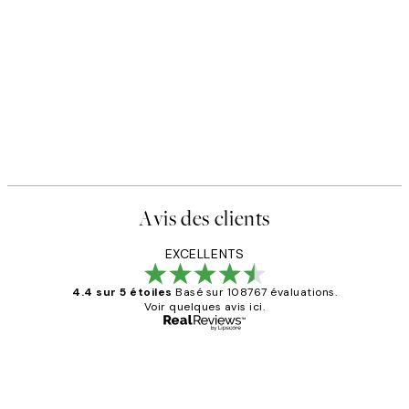
50%*
Abstract Green Shapes No1 A
,95 €
À partir de 6,50 €
13 €
Avis des clients
EXCELLENTS
4.4 sur 5 étoiles
Basé sur 108767 évaluations.
Voir quelques avis ici.
Acheteur vérifié
Avis
des
Impression que le colis avait été