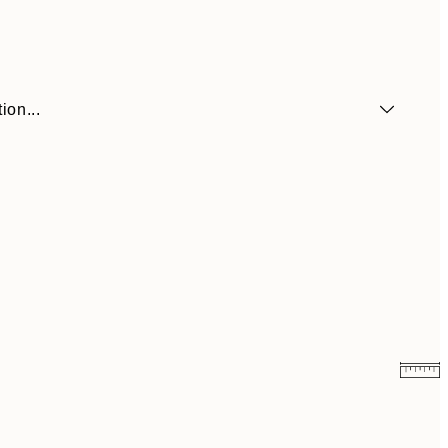
ion...
59 €