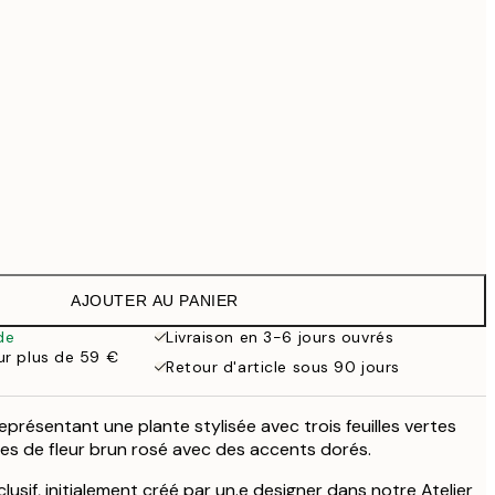
99 €
169 €
519 €
Pas de cadre
AJOUTER AU PANIER
de
Livraison en 3-6 jours ouvrés
our plus de 59 €
Retour d'article sous 90 jours
eprésentant une plante stylisée avec trois feuilles vertes
es de fleur brun rosé avec des accents dorés.
lusif, initialement créé par un.e designer dans notre Atelier