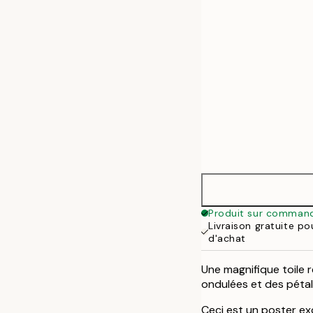
50x70 cm
70x100 cm
100x140 cm
Produit sur comman
Livraison gratuite p
d'achat
Une magnifique toile r
ondulées et des pétal
Ceci est un poster exc