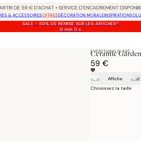
ARTIR DE 59 € D'ACHAT • SERVICE D'ENCADREMENT DISPONIB
RES & ACCESSOIRES
OFFRES
DÉCORATION MURALE
INSPIRATION
SOLU
SALE - 50% DE REMISE SUR LES AFFICHES*
0 min
0 s
Valable
jusqu'au
:
2026-
EVERYTHING IS ART
Ceramic Garden
08-
09
59 €
Affiche
Choisissez la taille