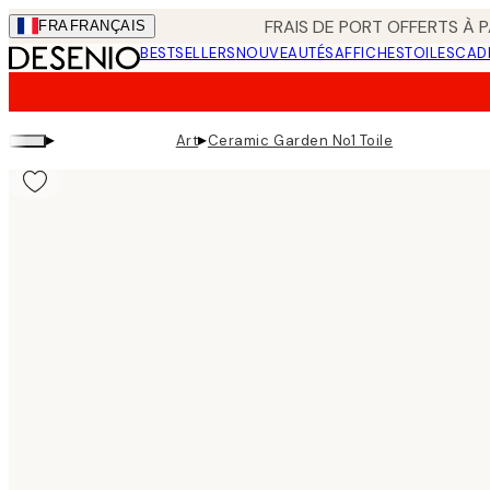
Skip
FRAIS DE PORT OFFERTS À P
FRA
FRANÇAIS
to
BESTSELLERS
NOUVEAUTÉS
AFFICHES
TOILES
CAD
main
content.
▸
▸
Art
Ceramic Garden No1 Toile