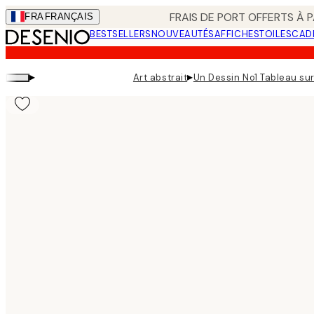
Skip
FRAIS DE PORT OFFERTS À P
FRA
FRANÇAIS
to
BESTSELLERS
NOUVEAUTÉS
AFFICHES
TOILES
CAD
main
content.
▸
▸
Art abstrait
Un Dessin No1 Tableau sur