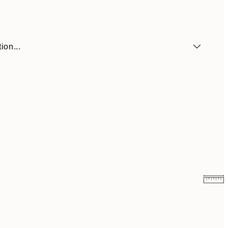
ion...
41,30 €
59 €
69,30 €