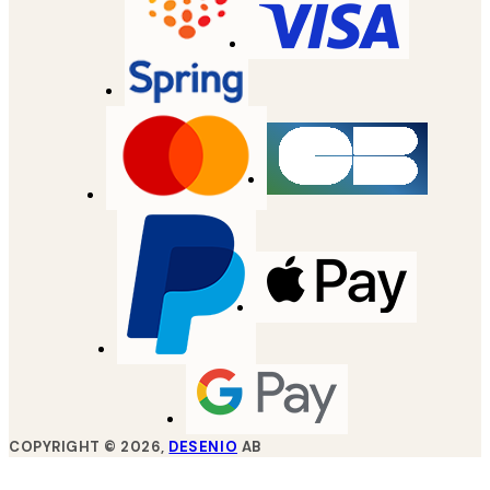
COPYRIGHT ©
2026
,
DESENIO
AB