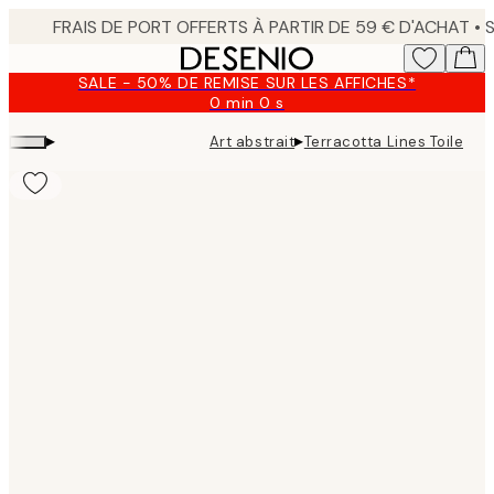
Skip
to
main
SALE - 50% DE REMISE SUR LES AFFICHES*
content.
0 min
0 s
Valable
jusqu'au
▸
▸
Art abstrait
Terracotta Lines Toile
:
2026-
08-
10
Product
images