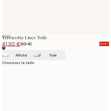
AH25
Terracotta Lines Toile
41,30 €
59 €
30%*
Affiche
Toile
Choisissez la taille