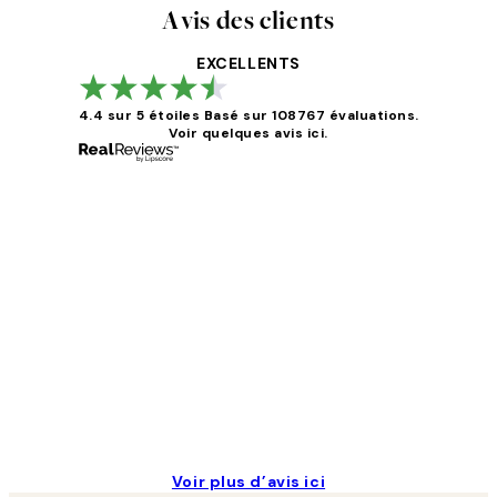
Avis des clients
EXCELLENTS
4.4 sur 5 étoiles
Basé sur 108767 évaluations.
Voir quelques avis ici.
Avis
des
clients
Impression que le colis avait été ouvert.Feuille
4 juin
Edith G
Voir plus d’avis ici