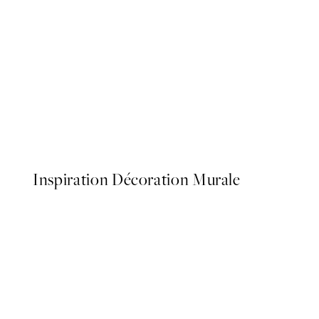
50%*
Botanica Verde Affiche
À partir de 6,50 €
13 €
Inspiration Décoration Murale