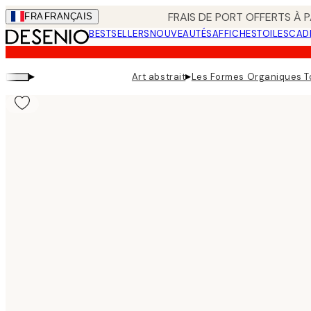
Skip
FRAIS DE PORT OFFERTS À P
FRA
FRANÇAIS
to
BESTSELLERS
NOUVEAUTÉS
AFFICHES
TOILES
CAD
main
content.
▸
▸
Art abstrait
Les Formes Organiques To