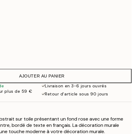
99 €
118,30 €
169 €
Pas de cadre
AJOUTER AU PANIER
de
Livraison en 3-6 jours ouvrés
our plus de 59 €
Retour d'article sous 90 jours
bstrait sur toile présentant un fond rose avec une forme
ntre, bordé de texte en français. La décoration murale
r une touche moderne à votre décoration murale.