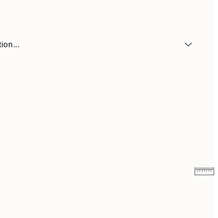
ion...
41,30 €
59 €
69,30 €