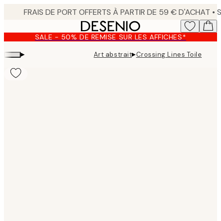
Skip
to
main
SALE - 50% DE REMISE SUR LES AFFICHES*
content.
▸
▸
Art abstrait
Crossing Lines Toile
Product
images