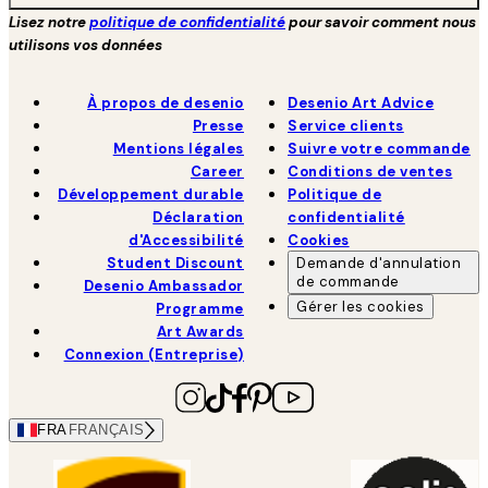
Lisez notre
politique de confidentialité
pour savoir comment nous
utilisons vos données
À propos de desenio
Desenio Art Advice
Presse
Service clients
Mentions légales
Suivre votre commande
Career
Conditions de ventes
Développement durable
Politique de
Déclaration
confidentialité
d'Accessibilité
Cookies
Student Discount
Demande d'annulation
de commande
Desenio Ambassador
Gérer les cookies
Programme
Art Awards
Connexion (Entreprise)
FRA
FRANÇAIS